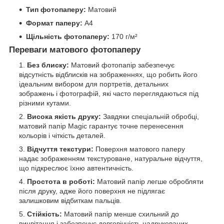
Тип фотопаперу:
Матовий
Формат паперу:
A4
Щільність фотопаперу:
170 г/м²
Переваги матового фотопаперу
Без блиску:
Матовий фотопапір забезпечує
відсутність відблисків на зображеннях, що робить його
ідеальним вибором для портретів, детальних
зображень і фотографій, які часто переглядаються під
різними кутами.
Висока якість друку:
Завдяки спеціальній обробці,
матовий папір Magic гарантує точне перенесення
кольорів і чіткість деталей.
Відчуття текстури:
Поверхня матового паперу
надає зображенням текстуроване, натуральне відчуття,
що підкреслює їхню автентичність.
Простота в роботі:
Матовий папір легше обробляти
після друку, адже його поверхня не підлягає
залишковим відбиткам пальців.
Стійкість:
Матовий папір менше схильний до
вицвітання і забезпечує довговічність надрукованих