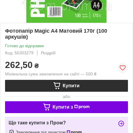
Фотопапір Magic A4 Мaтовий 170г (100
аркушів)
Готово до відправки
Код: 56303279
Роздріб
262,50
₴
Мінімальна сума замовлення на сайті — 500 ₴
Купити
або
Купити з
Що таке купити з Пром?
Замовлення під захистом