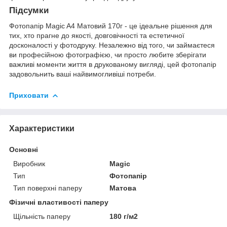
Підсумки
Фотопапір Magic A4 Матовий 170г - це ідеальне рішення для
тих, хто прагне до якості, довговічності та естетичної
досконалості у фотодруку. Незалежно від того, чи займаєтеся
ви професійною фотографією, чи просто любите зберігати
важливі моменти життя в друкованому вигляді, цей фотопапір
задовольнить ваші найвимогливіші потреби.
Приховати
Характеристики
Основні
Виробник
Magic
Тип
Фотопапір
Тип поверхні паперу
Матова
Фізичні властивості паперу
Щільність паперу
180 г/м2