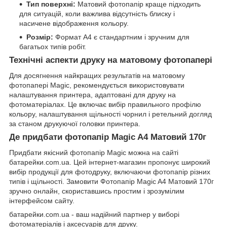
Тип поверхні:
Матовий фотопапір краще підходить
для ситуацій, коли важлива відсутність блиску і
насичене відображення кольору.
Розмір:
Формат A4 є стандартним і зручним для
багатьох типів робіт.
Технічні аспекти друку на матовому фотопапері
Для досягнення найкращих результатів на матовому
фотопапері Magic, рекомендується використовувати
налаштування принтера, адаптовані для друку на
фотоматеріалах. Це включає вибір правильного профілю
кольору, налаштування щільності чорнил і ретельний догляд
за станом друкуючої головки принтера.
Де придбати фотопапір Magic A4 Матовий 170г
Придбати якісний фотопапір Magic можна на сайті
батарейки.com.ua. Цей інтернет-магазин пропонує широкий
вибір продукції для фотодруку, включаючи фотопапір різних
типів і щільності. Замовити Фотопапір Magic A4 Матовий 170г
зручно онлайн, скориставшись простим і зрозумілим
інтерфейсом сайту.
батарейки.com.ua
- ваш надійний партнер у виборі
фотоматеріалів і аксесуарів для друку.