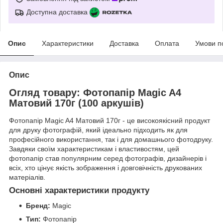
Доступна доставка
Опис
Характеристики
Доставка
Оплата
Умови п
Опис
Огляд товару: Фотопапір Magic A4
Матовий 170г (100 аркушів)
Фотопапір Magic A4 Матовий 170г - це високоякісний продукт
для друку фотографій, який ідеально підходить як для
професійного використання, так і для домашнього фотодруку.
Завдяки своїм характеристикам і властивостям, цей
фотопапір став популярним серед фотографів, дизайнерів і
всіх, хто цінує якість зображення і довговічність друкованих
матеріалів.
Основні характеристики продукту
Бренд:
Magic
Тип:
Фотопапір