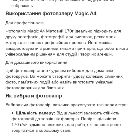
зображень.
Використання фотопаперу Magic A4
Для професіоналів
Фотопапір Magic A4 Матовий 170г ідеально підходить для
друку портфоліо, фотографій для виставок, рекламних
матеріалів і інших професійних проектів. Його можна
використовувати з різними типами принтерів, що робить його
універсальним рішенням для студій і творчих агенцій.
Для домашнього використання
Цей фотопапір стане чудовим вибором для домашніх
фотодруків. Ви можете створити чудову колекцію сімейних
фото, пам'ятних подій або навіть виготовити унікальні
фотоподарунки для близьких.
Як вибрати фотопапір
Вибираючи фотопапір, важливо враховувати такі параметри:
Щільність паперу:
Від щільності залежить стійкість
фотографії до зовнішніх факторів. Папір з щільністю
170 г/м² відмінно підходить для робіт, які повинні довго
зберігатися в хорошому стані.