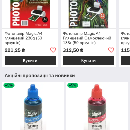
Фотопапір Magic A4
Фотопапір Magic A4
Фото
глянцевий 230g (50
Глянцевий Самоклеючий
глян
аркушів)
135г (50 аркушів)
арку
221,25
312,50
115
₴
₴
Купити
Купити
Акційні пропозиції та новинки
–5%
–5%