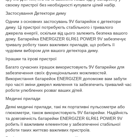
своєму пристрої без необхідності купувати цілий набір.
Застосування Детектори диму
Одним з основних застосувань 9V батарейок є детектори
диму. Ці пристрої потребують стабільного і тривалого
джерела енергії, оскільки від цього залежить безпека вашого
дому. Батарейка ENERGIZER 6LR61 POWER 9V забезпечує
тривалу роботу таких важливих приладів, що робить її
чудовим вибором для вашого детектора диму.
Іграшки та ігрові пристрої
Багато сучасних іграшок використовують 9V батарейки для
забезпечення своїх функціональних можливостей.
Використання батарейок ENERGIZER допоможе вам забути
про часті зміни джерел живлення та забезпечить тривалий час
роботи улюблених розваг ваших дітей.
Медичні прилади
Деякі медичні прилади, такі як портативні пульсометри або
глюкометри, також використовують 9V батарейки. Надійність
та довговічність батарейки ENERGIZER 6LR61 POWER 9V
робить її важливим елементом у забезпеченні стабільної
роботи таких життєво важливих пристроїв.