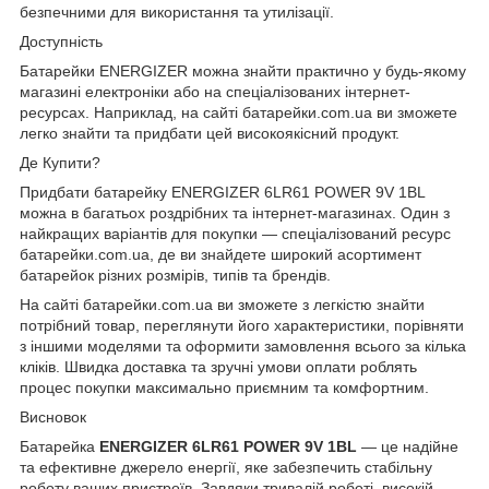
безпечними для використання та утилізації.
Доступність
Батарейки ENERGIZER можна знайти практично у будь-якому
магазині електроніки або на спеціалізованих інтернет-
ресурсах. Наприклад, на сайті
батарейки.com.ua
ви зможете
легко знайти та придбати цей високоякісний продукт.
Де Купити?
Придбати батарейку ENERGIZER 6LR61 POWER 9V 1BL
можна в багатьох роздрібних та інтернет-магазинах. Один з
найкращих варіантів для покупки — спеціалізований ресурс
батарейки.com.ua
, де ви знайдете широкий асортимент
батарейок різних розмірів, типів та брендів.
На сайті
батарейки.com.ua
ви зможете з легкістю знайти
потрібний товар, переглянути його характеристики, порівняти
з іншими моделями та оформити замовлення всього за кілька
кліків. Швидка доставка та зручні умови оплати роблять
процес покупки максимально приємним та комфортним.
Висновок
Батарейка
ENERGIZER 6LR61 POWER 9V 1BL
— це надійне
та ефективне джерело енергії, яке забезпечить стабільну
роботу ваших пристроїв. Завдяки тривалій роботі, високій