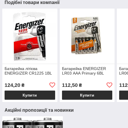
Подібні товари компанії
Батарейка літієва
Батарейка ENERGIZER
Бат
ENERGIZER CR1225 1BL
LR03 ААА Primary 6BL
LR06
124,20
112,50
112
₴
₴
Купити
Купити
Акційні пропозиції та новинки