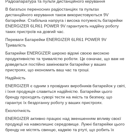
Радіоапаратура та пульти дистанційного керування
В багатьох переносних радіостанціях та пультах
дистанційного керування також використовуються 9V
батарейки. Стабільна напруга і висока потужність батарейки
ENERGIZER 6LR61 POWER 9V гарантують надійну роботу
таких пристроїв на довгий час.
Переваги Батарейки ENERGIZER 6LR61 POWER 9V
Тривалість
Батарейки ENERGIZER широко відомі своєю високою
продуктивністю та тривалістю роботи. Це означає, що вам не
доведеться постійно замінювати батарейки у ваших
пристроях, що економить ваш час та гроші.
Надійність
ENERGIZER є одним з провідних виробників батарейок у світі,
і їхня продукція славиться надійністю. Батарейки цього
бренду проходять суворі тести на якість та безпеку, що
гарантує їх бездоганну роботу у ваших пристроях.
Екологічність
ENERGIZER активно працює над зменшенням впливу своєї
продукції на навколишнє середовище. Лужні батарейки цього
бренду не містять свинцю, кадмію та ртуті, що робить їх