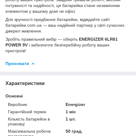
потужності та надійності, ця батарейка стане незамінним
елементом у вашому домі чи офісі.
Для зручності придбання батарейки, відвідайте сайт
батарейки.com.ua
— ваш надійний партнер у світі сучасних
джерел живлення.
Зробіть правильний вибір — оберіть
ENERGIZER 6LR61
POWER 9V
і забезпечте безперебійну роботу ваших
пристроїв!
Приховати
Характеристики
Основні
Виробник
Energizer
Гарантійний термін
1 міс
Кількість батарейок в
1 шт.
упаковці
Максимальна робоча
50 град.
температура