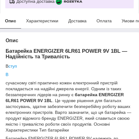
Доступна доставка
Опис
Характеристики
Доставка
Оплата
Умови п
Опис
Батарейка ENERGIZER 6LR61 POWER 9V 1BL —
Надійність та Тривалість
В
ступ
В
сучасному світі практично кожен електронний пристрій
покладається на надійні джерела енергії. Одним із таких
беззаперечних лідерів на ринку є
батарейка ENERGIZER
6LR61 POWER 9V 1BL
. Це чудове рішення для багатьох
застосувань, здатне забезпечити безперебійну роботу ваших
електронних пристроїв. Варто зазначити, що ця батарейка —
продукт відомого бренду ENERGIZER, який славиться своєю
якістю і тривалістю роботи своїх продуктів. Основні
Характеристики Тип батарейки
Батарейка ENERGIZER 6LR61 POWER 9V належить до