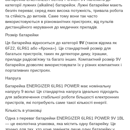
категорії лужних (alkaline) батарейок. Лужні батарейки мають
безліч переваг, серед яких висока потужність, тривала робота
та стійкість до витоків. Саме тому вони так часто
використовуються в різноманітних пристроях, від пультів
дистанційного керування до медичних приладів.
Розмір батарейки
Ця батарейка відноситься до категорії
9V
(також відома як
6F22, 6LR61 або «Крона»). Це стандартний розмір для
багатьох пристроїв, таких як детектори диму, іграшки,
прилади радіозв'язку та багато інших. Компактний розмір 9V
батарейок дозволяє використовувати їх у різних компактних і
портативних пристроях.
Напруга
Батарейка ENERGIZER 6LR61 POWER має номінальну
напругу 9 вольт. Ця стандартна напруга ідеально підходить
для забезпечення стабільної роботи більшості електронних
пристроїв, які потребують саме такої кількості енергії.
Кількість в упаковці
Одна з переваг батарейки ENERGIZER 6LR61 POWER 9V 1BL
— це екологічна упаковка, яка містить одну батарейку. Це
зручно для тих, хто хоче замінити лише одну батарейку у