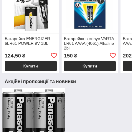
Батарейка ENERGIZER
Батарейка в стілус VARTA
Бат
6LR61 POWER 9V 1BL
LR61 AAAA (4061) Alkaline
AAA
2bl
124,50
150
202
₴
₴
Купити
Купити
Акційні пропозиції та новинки