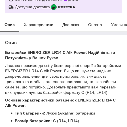
Доступна доставка
Опис
Характеристики
Доставка
Оплата
Умови п
Опис
Батарейки ENERGIZER LR14 C Alk Power: Надійність та
Потужність у Ваших Руках
Ласкаво просимо до світу безперервної енергії з батарейками
ENERGIZER LR14 C Alk Power! Якщо ви шукаєте надійне
джерело живлення для своїх пристроїв, які вимагають
тривалого та стабільного енергопостачання, то ви знайшли
саме те, що потрібно. Дозвольте представити вам переваги
цих чудових лужних батарейок формату C (R14, LR14).
Основні характеристики батарейок ENERGIZER LR14 C
Alk Power:
Тип батарейки:
Лужні (Alkaline) батарейки
Розмір батарейки:
С (R14, LR14)