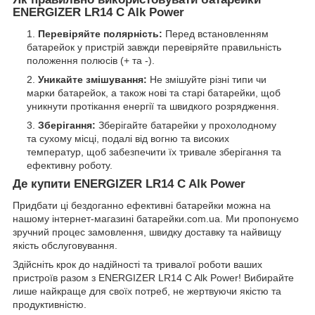
ENERGIZER LR14 C Alk Power
Перевіряйте полярність:
Перед встановленням
батарейок у пристрій завжди перевіряйте правильність
положення полюсів (+ та -).
Уникайте змішування:
Не змішуйте різні типи чи
марки батарейок, а також нові та старі батарейки, щоб
уникнути протікання енергії та швидкого розрядження.
Зберігання:
Зберігайте батарейки у прохолодному
та сухому місці, подалі від вогню та високих
температур, щоб забезпечити їх тривале зберігання та
ефективну роботу.
Де купити ENERGIZER LR14 C Alk Power
Придбати ці бездоганно ефективні батарейки можна на
нашому інтернет-магазині батарейки.com.ua. Ми пропонуємо
зручний процес замовлення, швидку доставку та найвищу
якість обслуговування.
Здійсніть крок до надійності та тривалої роботи ваших
пристроїв разом з ENERGIZER LR14 C Alk Power! Вибирайте
лише найкраще для своїх потреб, не жертвуючи якістю та
продуктивністю.