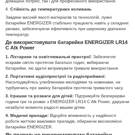
домашніх потреб, так і для професійного використання.
4.
Стійкість до температурних коливань
Завдяки високій якості матеріалів та технологій, лужні
батарейки ENERGIZER стабільно працюють навіть у складних
умовах, забезпечуючи ефективність при широкому діапазоні
температур.
Де використовувати батарейки ENERGIZER LR14
C Alk Power
1. Ліхтарики та освітлювальні пристрої:
Забезпечте
яскраве світло протягом багатьох годин, вибираючи
батарейки, які здатні витримувати тривале використання.
2. Портативні аудіопристрої та радіоприймачі:
Насолоджуйтесь улюбленими мелодіями та новинами, не
турбуючись про заміну батарейок протягом тривалого часу.
3. Іграшки та розваги для дітей:
Підтримуйте безперервні
години гри та розваг з ENERGIZER LR14 C Alk Power, даруючи
незабутні моменти радості вашим дітям.
4. Медичні прилади:
Відчуйте впевненість у надійності
роботи життєво важливих приладів, обираючи високоякісні
батарейки ENERGIZER.
Як правильно використовувати батарейки