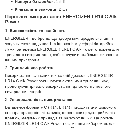
Напруга батарейок:
1,5 В
Кількість в упаковці:
2 шт
Переваги використання ENERGIZER LR14 C Alk
Power
1.
Висока якість та надійність
ENERGIZER - це бренд, що здобув міжнародне визнання
завдяки своїй надійності та інноваціям у сфері батарейок.
Лужні батарейки ENERGIZER LR14 C Alk Power створені для
тривалого використання, забезпечуючи стабільне живлення
вашим пристроям.
2.
Тривалий час роботи
Використання сучасних технологій дозволяє ENERGIZER
LR14 C Alk Power залишатися активними тривалий час,
пропонуючи тривале використання до моменту повного
вичерпання енергії.
3.
Універсальність використання
Батарейки формату C (R14, LR14) підходять для широкого
спектра пристроїв: ліхтариків, переносних радіоприймачів,
іграшок, медичних приладів та багатьох інших. Це робить
ENERGIZER LR14 C Alk Power незамінним вибором як для