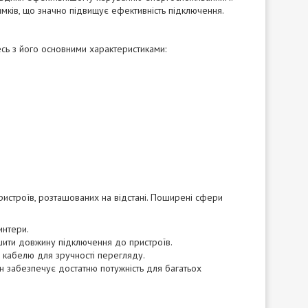
мків, що значно підвищує ефективність підключення.
ь з його основними характеристиками:
ристроїв, розташованих на відстані. Поширені сфери
интери.
ьшити довжину підключення до пристроїв.
 кабелю для зручності перегляду.
ін забезпечує достатню потужність для багатьох