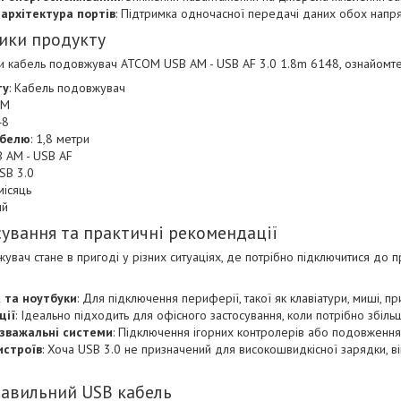
архітектура портів
: Підтримка одночасної передачі даних обох напря
ики продукту
 кабель подовжувач ATCOM USB AM - USB AF 3.0 1.8m 6148, ознайомтес
ту
: Кабель подовжувач
OM
48
абелю
: 1,8 метри
B AM - USB AF
USB 3.0
 місяць
ий
сування та практичні рекомендації
увач стане в пригоді у різних ситуаціях, де потрібно підключитися до п
 та ноутбуки
: Для підключення периферії, такої як клавіатури, миші, пр
ції
: Ідеально підходить для офісного застосування, коли потрібно збіл
зважальні системи
: Підключення ігорних контролерів або подовження
истроїв
: Хоча USB 3.0 не призначений для високошвидкісної зарядки, в
равильний USB кабель