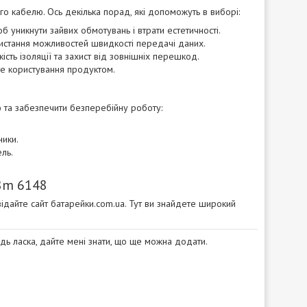
 кабелю. Ось декілька порад, які допоможуть в виборі:
 уникнути зайвих обмотувань і втрати естетичності.
ристання можливостей швидкості передачі даних.
кість ізоляції та захист від зовнішніх перешкод.
не користування продуктом.
та забезпечити безперебійну роботу:
ники.
ль.
.8m 6148
відайте сайт
батарейки.com.ua
. Тут ви знайдете широкий
удь ласка, дайте мені знати, що ще можна додати.