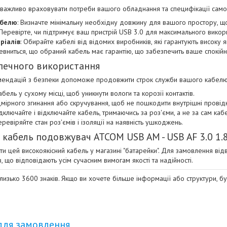
важливо враховувати потреби вашого обладнання та специфікації самого
абелю
: Визначте мінімальну необхідну довжину для вашого простору, щоб
 Перевірте, чи підтримує ваш пристрій USB 3.0 для максимального вико
ріалів
: Обирайте кабелі від відомих виробників, які гарантують високу я
певниться, що обраний кабель має гарантію, що забезпечить ваше спокій
печного використання
ендацій з безпеки допоможе продовжити строк служби вашого кабелю 
абель у сухому місці, щоб уникнути вологи та корозії контактів.
дмірного згинання або скручування, щоб не пошкодити внутрішні провід
ключайте і відключайте кабель, тримаючись за роз'єми, а не за сам кабе
ревіряйте стан роз'ємів і ізоляції на наявність ушкоджень.
 кабель подовжувач ATCOM USB AM - USB AF 3.0 1
и цей високоякісний кабель у магазині "батарейки". Для замовлення від
, що відповідають усім сучасним вимогам якості та надійності.
близько 3600 знаків. Якщо ви хочете більше інформації або структури, б
для замовлення