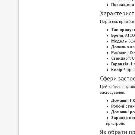
Покращена 
Характерист
Перш ніж придбати
Тип продук
Бренд
: ATC
Модель
: 61
Довжина к
Роз'єми
: US
Стандарт
: 
Гарантія
: 1
Колір
: Чорн
Сфери засто
Цей кабель подовж
застосування:
Домашні ПК
Робочі стан
Домашні ро
Зарядка пр
пристроїв.
Як обрати п