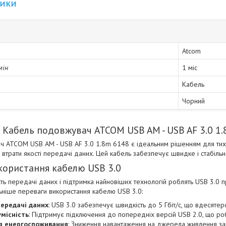
тики
Atcom
мін
1 міс
Кабель
Чорний
 Кабель подовжувач ATCOM USB AM - USB AF 3.0 1
 ATCOM USB AM - USB AF 3.0 1.8m 6148 є ідеальним рішенням для тих,
 втрати якості передачі даних. Цей кабель забезпечує швидке і стабільн
користання кабелю USB 3.0
ть передачі даних і підтримка найновіших технологій роблять USB 3.0 
ніше переваги використання кабелю USB 3.0:
передачі даних
: USB 3.0 забезпечує швидкість до 5 Гбіт/с, що вдесяте
місність
: Підтримує підключення до попередніх версій USB 2.0, що ро
я енергоспоживання
: Зниження навантаження на джерела живлення з