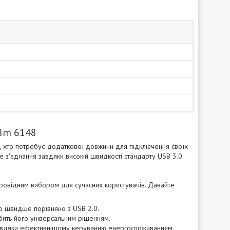
.8m 6148
 хто потребує додаткової довжини для підключення своїх
е з'єднання завдяки високій швидкості стандарту USB 3.0.
провідним вибором для сучасних користувачів. Давайте
ро швидше порівняно з USB 2.0.
бить його універсальним рішенням.
авдяки ефективнішому керуванню енергоспоживанням.