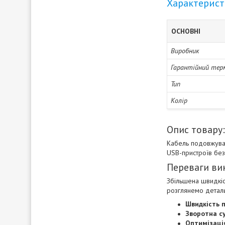
Характерис
ОСНОВНІ
Виробник
Гарантійний тер
Тип
Колір
Опис товару:
Кабель подовжувач
USB-пристроїв без
Переваги ви
Збільшена швидкіс
розглянемо деталь
Швидкість 
Зворотна су
Оптимізаці