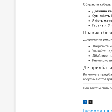
Обираючи кабель, 
Довжина к
Сумісність
:
Якість мате
Гарантія
: У
Правила без
Дотримання реком
Зберігайте к
Уникайте на
Дбайливо під
Регулярно пе
Де придбати
Ви можете придбат
асортимент товарів
Цей текст містить 
Інформація 