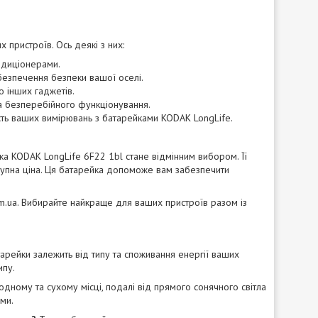
пристроїв. Ось деякі з них:
ондиціонерами.
абезпечення безпеки вашої оселі.
то інших гаджетів.
та безперебійного функціонування.
ність ваших вимірювань з батарейками KODAK LongLife.
а KODAK LongLife 6F22 1bl стане відмінним вибором. Її
оступна ціна. Ця батарейка допоможе вам забезпечити
m.ua
. Вибирайте найкраще для ваших пристроїв разом із
арейки залежить від типу та споживання енергії ваших
ипу.
дному та сухому місці, подалі від прямого сонячного світла
ми.