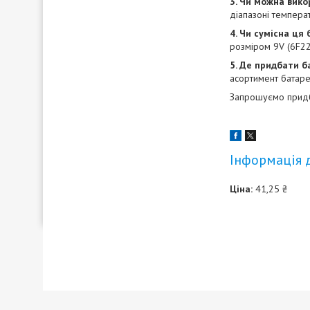
3. Чи можна вико
діапазоні температ
4. Чи сумісна ця
розміром 9V (6F22,
5. Де придбати б
асортимент батаре
Запрошуємо придб
Інформація 
Ціна:
41,25 ₴