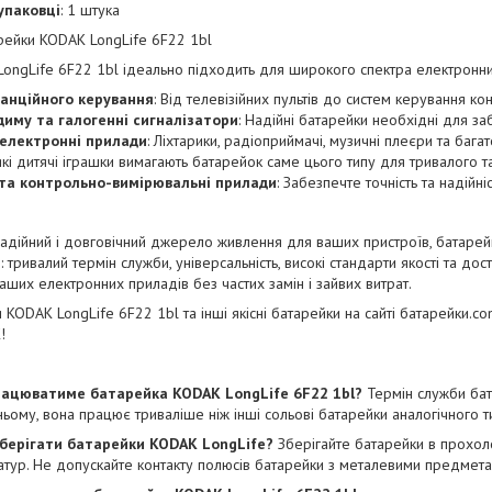
 упаковці
: 1 штука
рейки KODAK LongLife 6F22 1bl
ongLife 6F22 1bl ідеально підходить для широкого спектра електронних 
танційного керування
: Від телевізійних пультів до систем керування к
иму та галогенні сигналізатори
: Надійні батарейки необхідні для з
 електронні прилади
: Ліхтарики, радіоприймачі, музичні плеєри та бага
які дитячі іграшки вимагають батарейок саме цього типу для тривалого 
 та контрольно-вимірювальні прилади
: Забезпечте точність та надій
адійний і довговічний джерело живлення для ваших пристроїв, батарейк
 тривалий термін служби, універсальність, високі стандарти якості та д
аших електронних приладів без частих замін і зайвих витрат.
KODAK LongLife 6F22 1bl та інші якісні батарейки на сайті
батарейки.co
!
працюватиме батарейка KODAK LongLife 6F22 1bl?
Термін служби бат
ьому, вона працює триваліше ніж інші сольові батарейки аналогічного т
зберігати батарейки KODAK LongLife?
Зберігайте батарейки в прохоло
атур. Не допускайте контакту полюсів батарейки з металевими предмета