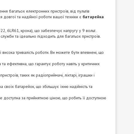
ня багатьох електронних пристроїв, від пультів
я довгої та надійної роботи вашої техніки є
батарейка
2, 6LR61, крона), що забезпечує напругу у 9 вольт.
служби та ідеально підходить для багатьох пристроїв.
ї висока тривалість роботи. Ви можете бути впевнені, що
 та ефективна, що гарантує роботу навіть у критичних
истроїв, таких як радіоприймачі, ліхтарі, іграшки і
а своїх батарейок, що збільшує їхню надійність та
fe доступна за прийнятною ціною, що робить її доступною