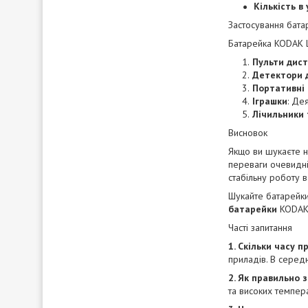
Кількість в
Застосування бата
Батарейка KODAK L
Пульти дис
Детектори д
Портативні
Іграшки
: Де
Лічильники
Висновок
Якщо ви шукаєте н
переваги очевидні:
стабільну роботу в
Шукайте батарейки 
батарейки
KODAK
Часті запитання
1. Скільки часу 
приладів. В середн
2. Як правильно 
та високих темпер