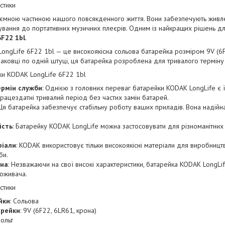
стики
'ємною частиною нашого повсякденного життя. Вони забезпечують живлен
ування до портативних музичних плеєрів. Одним із найкращих рішень дл
F22 1bl
.
ongLife 6F22 1bl — це високоякісна сольова батарейка розміром 9V (6F2
аковці по одній штуці, ця батарейка розроблена для тривалого терміну 
ки KODAK LongLife 6F22 1bl
ермін служби
: Однією з головних переваг батарейки KODAK LongLife є ї
працездатні тривалий період без частих замін батарей.
 Ця батарейка забезпечує стабільну роботу ваших приладів. Вона надійна
ість
: Батарейку KODAK LongLife можна застосовувати для різноманітних пр
ріали
: KODAK використовує тільки високоякісні матеріали для виробництв
би.
іна
: Незважаючи на свої високі характеристики, батарейка KODAK LongLi
оживача.
стики
йки
: Сольова
арейки
: 9V (6F22, 6LR61, крона)
Вольт