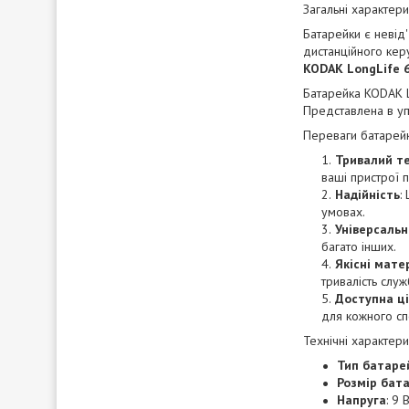
Загальні характери
Батарейки є невід
дистанційного кер
KODAK LongLife 6
Батарейка KODAK L
Представлена в уп
Переваги батарей
Тривалий т
ваші пристрої 
Надійність
:
умовах.
Універсальн
багато інших.
Якісні мате
тривалість служ
Доступна ц
для кожного сп
Технічні характери
Тип батаре
Розмір бат
Напруга
: 9 