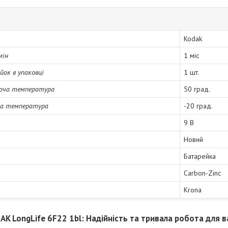
Kodak
мін
1 міс
йок в упаковці
1 шт.
оча температура
50 град.
ча температура
-20 град.
9 В
Новий
Батарейка
Carbon-Zinc
Krona
K LongLife 6F22 1bl: Надійність та тривала робота для 