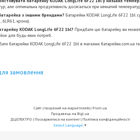
ристовувати батарейку KODAK LongLife 6F22 1bl у низьких темпе
ур, але оптимальна продуктивність досягається при кімнатній температур
 батарейка з іншими брендами?
Батарейки KODAK LongLife 6F22 1bl су
 6LR61, крона).
атарейку KODAK LongLife 6F22 1bl?
Придбати цю батарейку ви может
йок для будь-яких потреб.
ати батарейки KODAK LongLife 6F22 1bl в магазині
батарейки.com.ua
та
для замовлення
Сайт створений на маркетплейсі
Prom.ua
Продавець на Bigl.ua
ДЦЕЛЕКТРО |
Поскаржитися на контент
|
Політика конфіденційності
Select Language
▼