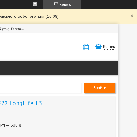
Кошик
ближчого робочого дня (10.08).
 Суми, Україна
Кошик
Знайти
22 LongLife 1BL
йті — 500 ₴