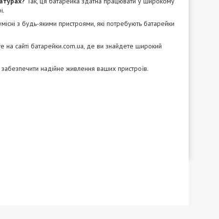
ратурах?
Так, ця батарейка здатна працювати у широкому
і.
місні з будь-якими пристроями, які потребують батарейки
е на сайті
батарейки.com.ua
, де ви знайдете широкий
 забезпечити надійне живлення ваших пристроїв.