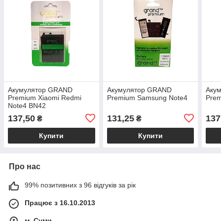
Акумулятор GRAND
Акумулятор GRAND
Аку
Premium Xiaomi Redmi
Premium Samsung Note4
Pre
Note4 BN42
137,50
131,25
137
₴
₴
Купити
Купити
Про нас
99% позитивних з 96 відгуків за рік
Працює з 16.10.2013
м. Суми