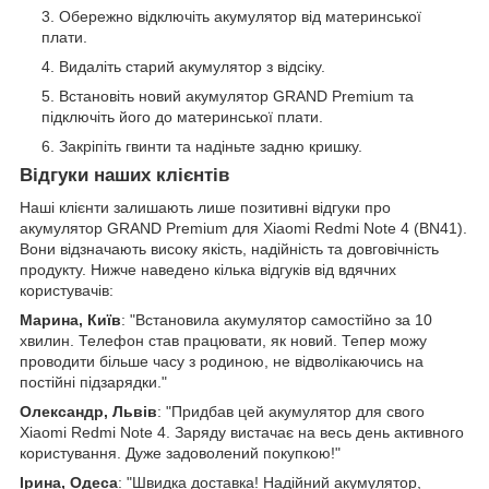
Обережно відключіть акумулятор від материнської
плати.
Видаліть старий акумулятор з відсіку.
Встановіть новий акумулятор GRAND Premium та
підключіть його до материнської плати.
Закріпіть гвинти та надіньте задню кришку.
Відгуки наших клієнтів
Наші клієнти залишають лише позитивні відгуки про
акумулятор GRAND Premium для Xiaomi Redmi Note 4 (BN41).
Вони відзначають високу якість, надійність та довговічність
продукту. Нижче наведено кілька відгуків від вдячних
користувачів:
Марина, Київ
: "Встановила акумулятор самостійно за 10
хвилин. Телефон став працювати, як новий. Тепер можу
проводити більше часу з родиною, не відволікаючись на
постійні підзарядки."
Олександр, Львів
: "Придбав цей акумулятор для свого
Xiaomi Redmi Note 4. Заряду вистачає на весь день активного
користування. Дуже задоволений покупкою!"
Ірина, Одеса
: "Швидка доставка! Надійний акумулятор,