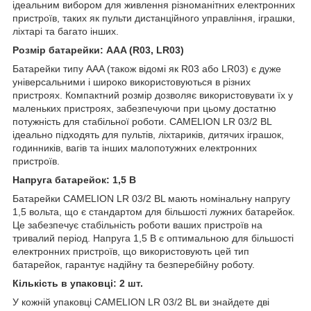
ідеальним вибором для живлення різноманітних електронних
пристроїв, таких як пульти дистанційного управління, іграшки,
ліхтарі та багато інших.
Розмір батарейки: AAA (R03, LR03)
Батарейки типу AAA (також відомі як R03 або LR03) є дуже
універсальними і широко використовуються в різних
пристроях. Компактний розмір дозволяє використовувати їх у
маленьких пристроях, забезпечуючи при цьому достатню
потужність для стабільної роботи. CAMELION LR 03/2 BL
ідеально підходять для пультів, ліхтариків, дитячих іграшок,
годинників, вагів та інших малопотужних електронних
пристроїв.
Напруга батарейок: 1,5 В
Батарейки CAMELION LR 03/2 BL мають номінальну напругу
1,5 вольта, що є стандартом для більшості лужних батарейок.
Це забезпечує стабільність роботи ваших пристроїв на
тривалий період. Напруга 1,5 В є оптимальною для більшості
електронних пристроїв, що використовують цей тип
батарейок, гарантує надійну та безперебійну роботу.
Кількість в упаковці: 2 шт.
У кожній упаковці CAMELION LR 03/2 BL ви знайдете дві