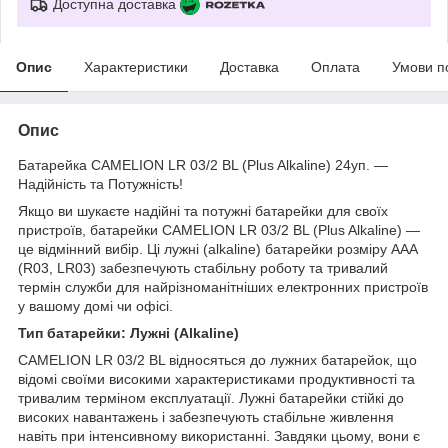
Доступна доставка
Опис
Характеристики
Доставка
Оплата
Умови п
Опис
Батарейка CAMELION LR 03/2 BL (Plus Alkaline) 24уп. —
Надійність та Потужність!
Якщо ви шукаєте надійні та потужні батарейки для своїх
пристроїв, батарейки CAMELION LR 03/2 BL (Plus Alkaline) —
це відмінний вибір. Ці лужні (alkaline) батарейки розміру AAA
(R03, LR03) забезпечують стабільну роботу та тривалий
термін служби для найрізноманітніших електронних пристроїв
у вашому домі чи офісі.
Тип батарейки: Лужні (Alkaline)
CAMELION LR 03/2 BL відносяться до лужних батарейок, що
відомі своїми високими характеристиками продуктивності та
тривалим терміном експлуатації. Лужні батарейки стійкі до
високих навантажень і забезпечують стабільне живлення
навіть при інтенсивному використанні. Завдяки цьому, вони є