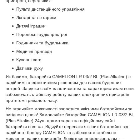
пристроїв, серед яких:
Пульти дистанційного управління
Ліхтарі та ліхтарики
Дитячі іграшки
Переносні аудіопристрої
Годинники та будильники
Медичні прилади
Кухонні ваги
Датчики руху
Як бачимо, батарейки CAMELION LR 03/2 BL (Plus Alkaline) є
надійним та ефективним рішенням для ваших буденних
потреб. Завдяки своїм властивостям та характеристикам вони
забезпечать стабільну роботу ваших електронних пристроїв
протягом тривалого часу.
Не втрачайте можливості запастися якісними батарейками за
вигідною ціною! Замовляйте батарейки CAMELION LR 03/2 BL
(Plus Alkaline) 24уп. прямо зараз на офіційному сайті
батарейки.com.ua
. Відчуйте переваги якісних батарейок від
надійного бренду CAMELION та забезпечте стабільне
живлення ваших пристроїв. Довіртеся професіоналам —