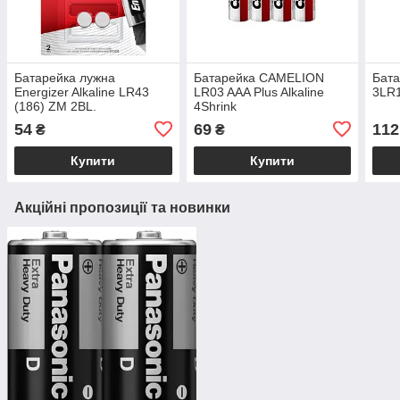
Батарейка лужна
Батарейка CAMELION
Бат
Energizer Alkaline LR43
LR03 AAA Plus Alkaline
3LR
(186) ZM 2BL.
4Shrink
54
69
112
₴
₴
Купити
Купити
Акційні пропозиції та новинки