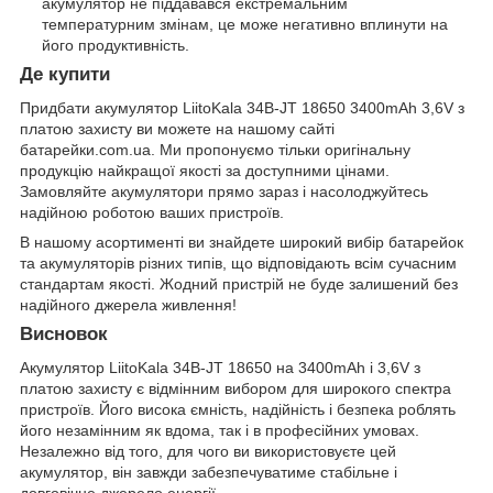
акумулятор не піддавався екстремальним
температурним змінам, це може негативно вплинути на
його продуктивність.
Де купити
Придбати акумулятор LiitoKala 34B-JT 18650 3400mAh 3,6V з
платою захисту ви можете на нашому сайті
батарейки.com.ua
. Ми пропонуємо тільки оригінальну
продукцію найкращої якості за доступними цінами.
Замовляйте акумулятори прямо зараз і насолоджуйтесь
надійною роботою ваших пристроїв.
В нашому асортименті ви знайдете широкий вибір батарейок
та акумуляторів різних типів, що відповідають всім сучасним
стандартам якості. Жодний пристрій не буде залишений без
надійного джерела живлення!
Висновок
Акумулятор LiitoKala 34B-JT 18650 на 3400mAh і 3,6V з
платою захисту є відмінним вибором для широкого спектра
пристроїв. Його висока ємність, надійність і безпека роблять
його незамінним як вдома, так і в професійних умовах.
Незалежно від того, для чого ви використовуєте цей
акумулятор, він завжди забезпечуватиме стабільне і
довговічне джерело енергії.