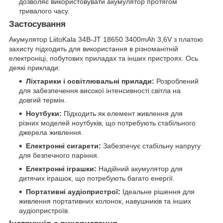
дозволяє використовувати акумулятор протягом
тривалого часу.
Застосування
Акумулятор LiitoKala 34B-JT 18650 3400mAh 3,6V з платою
захисту підходить для використання в різноманітній
електроніці, побутових приладах та інших пристроях. Ось
деякі приклади:
Ліхтарики і освітлювальні прилади:
Розроблений
для забезпечення високої інтенсивності світла на
довгий термін.
Ноутбуки:
Підходить як елемент живлення для
різних моделей ноутбуків, що потребують стабільного
джерела живлення.
Електронні сигарети:
Забезпечує стабільну напругу
для безпечного паріння.
Електронні іграшки:
Надійний акумулятор для
дитячих іграшок, що потребують багато енергії.
Портативні аудіопристрої:
Ідеальне рішення для
живлення портативних колонок, навушників та інших
аудіопристроїв.