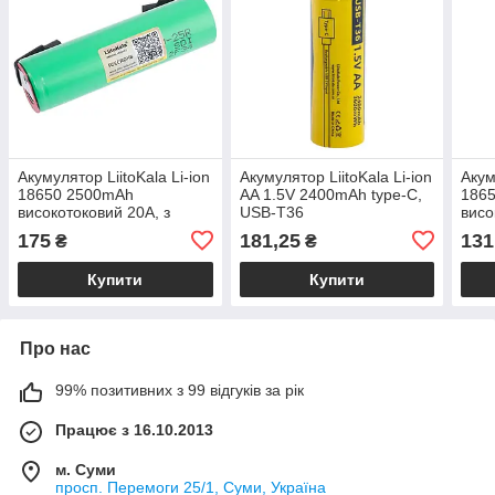
Акумулятор LiitoKala Li-ion
Акумулятор LiitoKala Li-ion
Акум
18650 2500mAh
AA 1.5V 2400mAh type-C,
186
високотоковий 20A, з
USB-T36
висо
виводами, INR18650-25R-
175
181,25
131
₴
₴
N
Купити
Купити
Про нас
99% позитивних з 99 відгуків за рік
Працює з 16.10.2013
м. Суми
просп. Перемоги 25/1, Суми, Україна