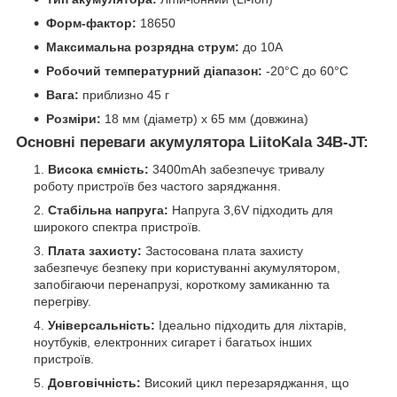
Форм-фактор:
18650
Максимальна розрядна струм:
до 10A
Робочий температурний діапазон:
-20°C до 60°C
Вага:
приблизно 45 г
Розміри:
18 мм (діаметр) x 65 мм (довжина)
Основні переваги акумулятора LiitoKala 34B-JT:
Висока ємність:
3400mAh забезпечує тривалу
роботу пристроїв без частого заряджання.
Стабільна напруга:
Напруга 3,6V підходить для
широкого спектра пристроїв.
Плата захисту:
Застосована плата захисту
забезпечує безпеку при користуванні акумулятором,
запобігаючи перенапрузі, короткому замиканню та
перегріву.
Універсальність:
Ідеально підходить для ліхтарів,
ноутбуків, електронних сигарет і багатьох інших
пристроїв.
Довговічність:
Високий цикл перезаряджання, що