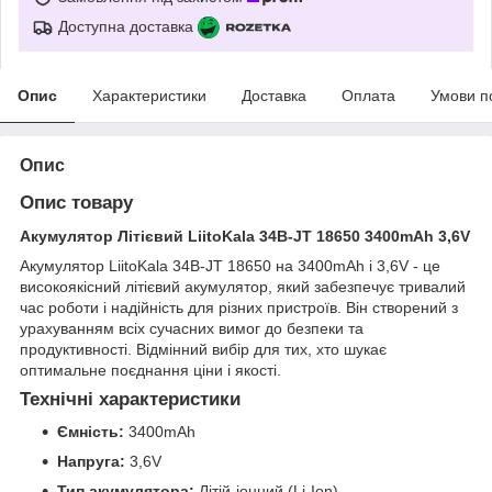
Доступна доставка
Опис
Характеристики
Доставка
Оплата
Умови п
Опис
Опис товару
Акумулятор Літієвий LiitoKala 34B-JT 18650 3400mAh 3,6V
Акумулятор LiitoKala 34B-JT 18650 на 3400mAh і 3,6V - це
високоякісний літієвий акумулятор, який забезпечує тривалий
час роботи і надійність для різних пристроїв. Він створений з
урахуванням всіх сучасних вимог до безпеки та
продуктивності. Відмінний вибір для тих, хто шукає
оптимальне поєднання ціни і якості.
Технічні характеристики
Ємність:
3400mAh
Напруга:
3,6V
Тип акумулятора:
Літій-іонний (Li-Ion)