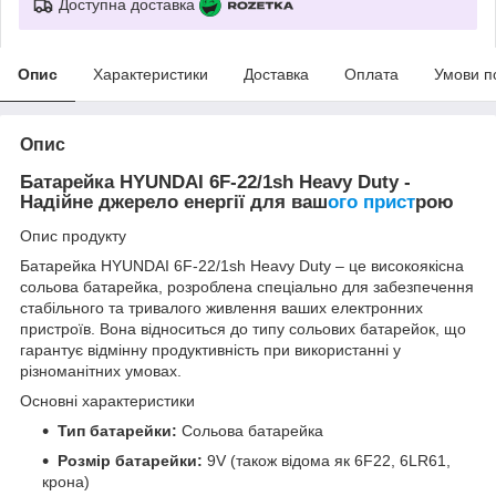
Доступна доставка
Опис
Характеристики
Доставка
Оплата
Умови п
Опис
Батарейка HYUNDAI 6F-22/1sh Heavy Duty -
Надійне джерело енергії для ваш
ого прист
рою
Опис продукту
Батарейка HYUNDAI 6F-22/1sh Heavy Duty – це високоякісна
сольова батарейка, розроблена спеціально для забезпечення
стабільного та тривалого живлення ваших електронних
пристроїв. Вона відноситься до типу сольових батарейок, що
гарантує відмінну продуктивність при використанні у
різноманітних умовах.
Основні характеристики
Тип батарейки:
Сольова батарейка
Розмір батарейки:
9V (також відома як 6F22, 6LR61,
крона)