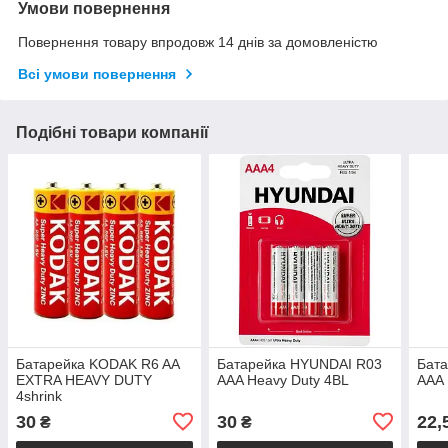
Умови повернення
Повернення товару впродовж 14 днів за домовленістю
Всі умови повернення
Подібні товари компанії
Батарейка KODAK R6 AA
Батарейка HYUNDAI R03
Бат
EXTRA HEAVY DUTY
AAA Heavy Duty 4BL
AAA 
4shrink
30
30
22,
₴
₴