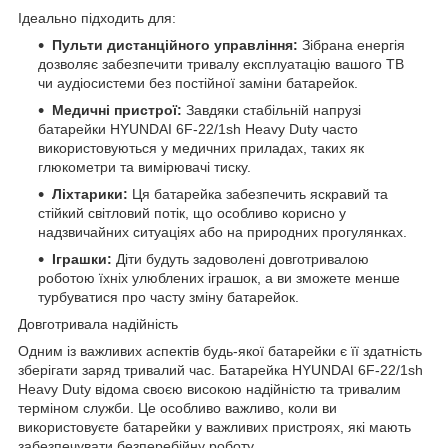
Ідеально підходить для:
Пульти дистанційного управління:
Зібрана енергія
дозволяє забезпечити тривалу експлуатацію вашого ТВ
чи аудіосистеми без постійної заміни батарейок.
Медичні пристрої:
Завдяки стабільній напрузі
батарейки HYUNDAI 6F-22/1sh Heavy Duty часто
використовуються у медичних приладах, таких як
глюкометри та вимірювачі тиску.
Ліхтарики:
Ця батарейка забезпечить яскравий та
стійкий світловий потік, що особливо корисно у
надзвичайних ситуаціях або на природних прогулянках.
Іграшки:
Діти будуть задоволені довготривалою
роботою їхніх улюблених іграшок, а ви зможете менше
турбуватися про часту зміну батарейок.
Довготривала надійність
Одним із важливих аспектів будь-якої батарейки є її здатність
зберігати заряд тривалий час. Батарейка HYUNDAI 6F-22/1sh
Heavy Duty відома своєю високою надійністю та тривалим
терміном служби. Це особливо важливо, коли ви
використовуєте батарейки у важливих пристроях, які мають
забезпечувати безперебійну роботу.