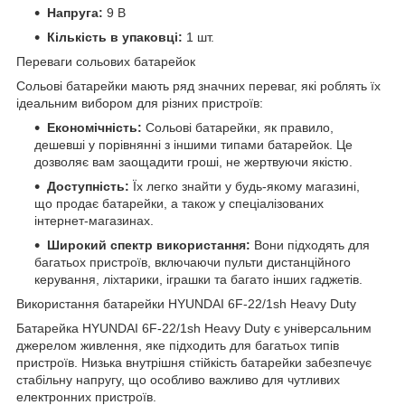
Напруга:
9 В
Кількість в упаковці:
1 шт.
Переваги сольових батарейок
Сольові батарейки мають ряд значних переваг, які роблять їх
ідеальним вибором для різних пристроїв:
Економічність:
Сольові батарейки, як правило,
дешевші у порівнянні з іншими типами батарейок. Це
дозволяє вам заощадити гроші, не жертвуючи якістю.
Доступність:
Їх легко знайти у будь-якому магазині,
що продає батарейки, а також у спеціалізованих
інтернет-магазинах.
Широкий спектр використання:
Вони підходять для
багатьох пристроїв, включаючи пульти дистанційного
керування, ліхтарики, іграшки та багато інших гаджетів.
Використання батарейки HYUNDAI 6F-22/1sh Heavy Duty
Батарейка HYUNDAI 6F-22/1sh Heavy Duty є універсальним
джерелом живлення, яке підходить для багатьох типів
пристроїв. Низька внутрішня стійкість батарейки забезпечує
стабільну напругу, що особливо важливо для чутливих
електронних пристроїв.