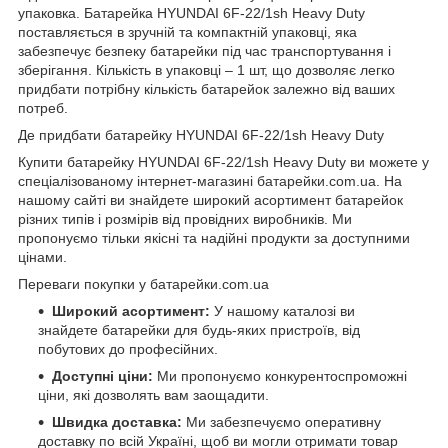
упаковка. Батарейка HYUNDAI 6F-22/1sh Heavy Duty
поставляється в зручній та компактній упаковці, яка
забезпечує безпеку батарейки під час транспортування і
зберігання. Кількість в упаковці – 1 шт, що дозволяє легко
придбати потрібну кількість батарейок залежно від ваших
потреб.
Де придбати батарейку HYUNDAI 6F-22/1sh Heavy Duty
Купити батарейку HYUNDAI 6F-22/1sh Heavy Duty ви можете у
спеціалізованому інтернет-магазині
батарейки.com.ua
. На
нашому сайті ви знайдете широкий асортимент батарейок
різних типів і розмірів від провідних виробників. Ми
пропонуємо тільки якісні та надійні продукти за доступними
цінами.
Переваги покупки у батарейки.com.ua
Широкий асортимент:
У нашому каталозі ви
знайдете батарейки для будь-яких пристроїв, від
побутових до професійних.
Доступні ціни:
Ми пропонуємо конкурентоспроможні
ціни, які дозволять вам заощадити.
Швидка доставка:
Ми забезпечуємо оперативну
доставку по всій Україні, щоб ви могли отримати товар