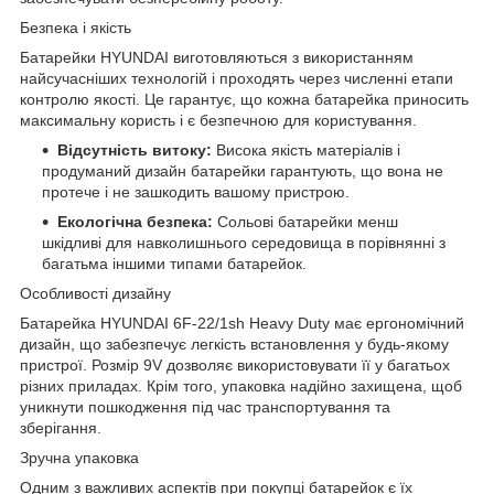
Безпека і якість
Батарейки HYUNDAI виготовляються з використанням
найсучасніших технологій і проходять через численні етапи
контролю якості. Це гарантує, що кожна батарейка приносить
максимальну користь і є безпечною для користування.
Відсутність витоку:
Висока якість матеріалів і
продуманий дизайн батарейки гарантують, що вона не
протече і не зашкодить вашому пристрою.
Екологічна безпека:
Сольові батарейки менш
шкідливі для навколишнього середовища в порівнянні з
багатьма іншими типами батарейок.
Особливості дизайну
Батарейка HYUNDAI 6F-22/1sh Heavy Duty має ергономічний
дизайн, що забезпечує легкість встановлення у будь-якому
пристрої. Розмір 9V дозволяє використовувати її у багатьох
різних приладах. Крім того, упаковка надійно захищена, щоб
уникнути пошкодження під час транспортування та
зберігання.
Зручна упаковка
Одним з важливих аспектів при покупці батарейок є їх