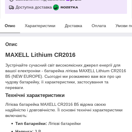
Доступна доставка
Опис
Характеристики
Доставка
Оплата
Умови п
Опис
MAXELL Lithium CR2016
Зустрічайте сучасний світ високоякісних джерел енергії для
вашої електроніки - батарейка літієва MAXELL Lithium CR2016
B5 (NEW EUROPE). Сьогодні ми розкажемо вам все про цю
чудову батарейку, її характеристики, застосування та
переваги.
Технічні характеристики
Літієва батарейка MAXELL CR2016 B5 відома своєю
надійністю і довговічністю. Її основні технічні характеристики
включають:
Тип батарейки:
Літієві батарейки
Напруга:
3 В