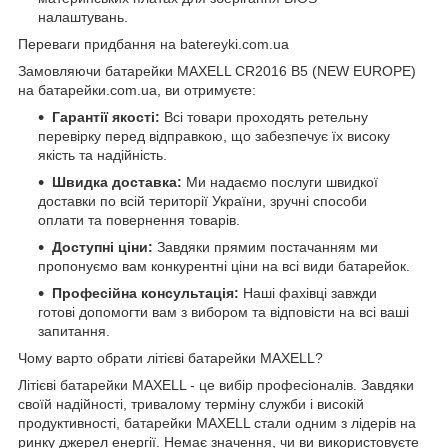
налаштувань.
Переваги придбання на batereyki.com.ua
Замовляючи батарейки MAXELL CR2016 B5 (NEW EUROPE)
на
батарейки.com.ua
, ви отримуєте:
Гарантії якості:
Всі товари проходять ретельну
перевірку перед відправкою, що забезпечує їх високу
якість та надійність.
Швидка доставка:
Ми надаємо послуги швидкої
доставки по всій території України, зручні способи
оплати та повернення товарів.
Доступні ціни:
Завдяки прямим постачанням ми
пропонуємо вам конкурентні ціни на всі види батарейок.
Професійна консультація:
Наші фахівці завжди
готові допомогти вам з вибором та відповісти на всі ваші
запитання.
Чому варто обрати літієві батарейки MAXELL?
Літієві батарейки MAXELL - це вибір професіоналів. Завдяки
своїй надійності, тривалому терміну служби і високій
продуктивності, батарейки MAXELL стали одним з лідерів на
ринку джерел енергії. Немає значення, чи ви використовуєте