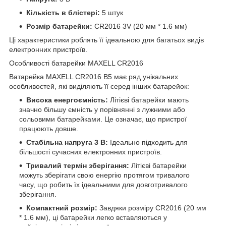
Кількість в блістері:
5 штук
Розмір батарейки:
CR2016 3V (20 мм * 1.6 мм)
Ці характеристики роблять її ідеальною для багатьох видів
електронних пристроїв.
Особливості батарейки MAXELL CR2016
Bатарейка MAXELL CR2016 B5 має ряд унікальних
особливостей, які виділяють її серед інших батарейок:
Висока енергоємність:
Літієві батарейки мають
значно більшу ємність у порівнянні з лужними або
сольовими батарейками. Це означає, що пристрої
працюють довше.
Стабільна напруга 3 В:
Ідеально підходить для
більшості сучасних електронних пристроїв.
Тривалий термін зберігання:
Літієві батарейки
можуть зберігати свою енергію протягом тривалого
часу, що робить їх ідеальними для довготривалого
зберігання.
Компактний розмір:
Завдяки розміру CR2016 (20 мм
* 1.6 мм), ці батарейки легко вставляються у