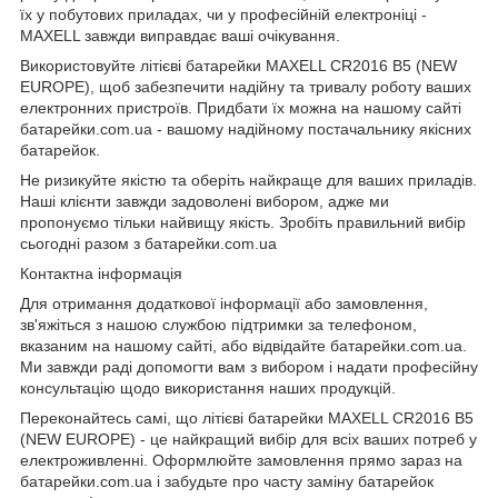
їх у побутових приладах, чи у професійній електроніці -
MAXELL завжди виправдає ваші очікування.
Використовуйте літієві батарейки MAXELL CR2016 B5 (NEW
EUROPE), щоб забезпечити надійну та тривалу роботу ваших
електронних пристроїв. Придбати їх можна на нашому сайті
батарейки.com.ua
- вашому надійному постачальнику якісних
батарейок.
Не ризикуйте якістю та оберіть найкраще для ваших приладів.
Наші клієнти завжди задоволені вибором, адже ми
пропонуємо тільки найвищу якість. Зробіть правильний вибір
сьогодні разом з батарейки.com.ua
Контактна інформація
Для отримання додаткової інформації або замовлення,
зв'яжіться з нашою службою підтримки за телефоном,
вказаним на нашому сайті, або відвідайте
батарейки.com.ua
.
Ми завжди раді допомогти вам з вибором і надати професійну
консультацію щодо використання наших продукцій.
Переконайтесь самі, що літієві батарейки MAXELL CR2016 B5
(NEW EUROPE) - це найкращий вибір для всіх ваших потреб у
електроживленні. Оформлюйте замовлення прямо зараз на
батарейки.com.ua
і забудьте про часту заміну батарейок