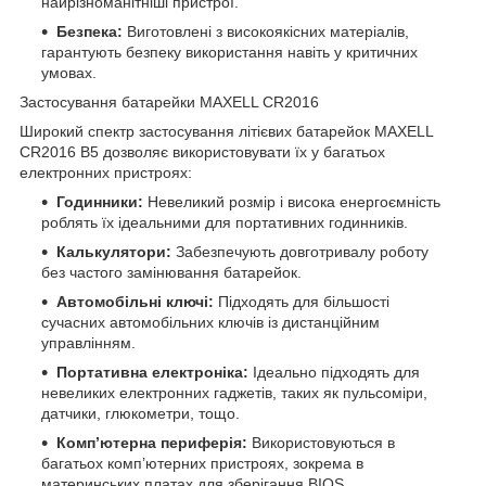
найрізноманітніші пристрої.
Безпека:
Виготовлені з високоякісних матеріалів,
гарантують безпеку використання навіть у критичних
умовах.
Застосування батарейки MAXELL CR2016
Широкий спектр застосування літієвих батарейок MAXELL
CR2016 B5 дозволяє використовувати їх у багатьох
електронних пристроях:
Годинники:
Невеликий розмір і висока енергоємність
роблять їх ідеальними для портативних годинників.
Калькулятори:
Забезпечують довготривалу роботу
без частого замінювання батарейок.
Автомобільні ключі:
Підходять для більшості
сучасних автомобільних ключів із дистанційним
управлінням.
Портативна електроніка:
Ідеально підходять для
невеликих електронних гаджетів, таких як пульсоміри,
датчики, глюкометри, тощо.
Комп’ютерна периферія:
Використовуються в
багатьох комп’ютерних пристроях, зокрема в
материнських платах для зберігання BIOS