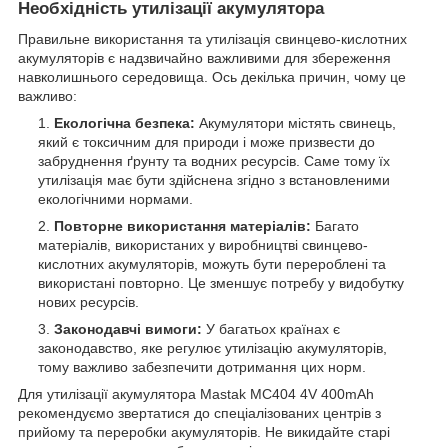
Необхідність утилізації акумулятора
Правильне використання та утилізація свинцево-кислотних
акумуляторів є надзвичайно важливими для збереження
навколишнього середовища. Ось декілька причин, чому це
важливо:
Екологічна безпека:
Акумулятори містять свинець,
який є токсичним для природи і може призвести до
забруднення ґрунту та водних ресурсів. Саме тому їх
утилізація має бути здійснена згідно з встановленими
екологічними нормами.
Повторне використання матеріалів:
Багато
матеріалів, використаних у виробництві свинцево-
кислотних акумуляторів, можуть бути перероблені та
використані повторно. Це зменшує потребу у видобутку
нових ресурсів.
Законодавчі вимоги:
У багатьох країнах є
законодавство, яке регулює утилізацію акумуляторів,
тому важливо забезпечити дотримання цих норм.
Для утилізації акумулятора Mastak MC404 4V 400mAh
рекомендуємо звертатися до спеціалізованих центрів з
прийому та переробки акумуляторів. Не викидайте старі