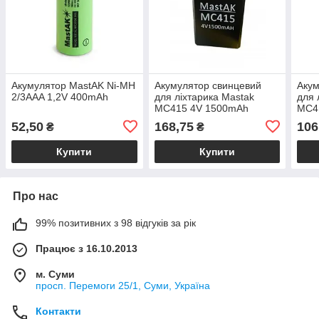
Акумулятор MastAK Ni-MH
Акумулятор свинцевий
Акум
2/3AAA 1,2V 400mAh
для ліхтарика Mastak
для 
MС415 4V 1500mAh
MС4
52,50
168,75
106
₴
₴
Купити
Купити
Про нас
99% позитивних з 98 відгуків за рік
Працює з 16.10.2013
м. Суми
просп. Перемоги 25/1, Суми, Україна
Контакти