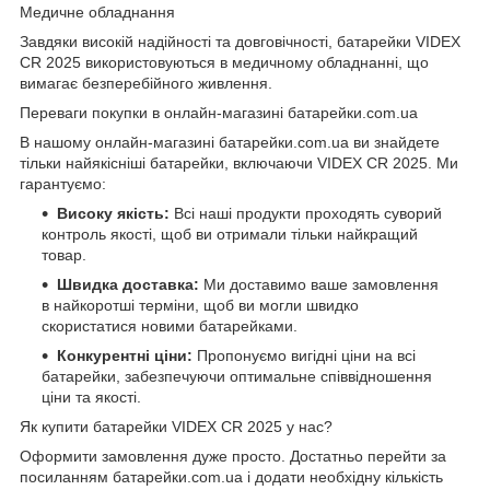
Медичне обладнання
Завдяки високій надійності та довговічності, батарейки VIDEX
CR 2025 використовуються в медичному обладнанні, що
вимагає безперебійного живлення.
Переваги покупки в онлайн-магазині батарейки.com.ua
В нашому онлайн-магазині батарейки.com.ua ви знайдете
тільки найякісніші батарейки, включаючи VIDEX CR 2025. Ми
гарантуємо:
Високу якість:
Всі наші продукти проходять суворий
контроль якості, щоб ви отримали тільки найкращий
товар.
Швидка доставка:
Ми доставимо ваше замовлення
в найкоротші терміни, щоб ви могли швидко
скористатися новими батарейками.
Конкурентні ціни:
Пропонуємо вигідні ціни на всі
батарейки, забезпечуючи оптимальне співвідношення
ціни та якості.
Як купити батарейки VIDEX CR 2025 у нас?
Оформити замовлення дуже просто. Достатньо перейти за
посиланням
батарейки.com.ua
і додати необхідну кількість