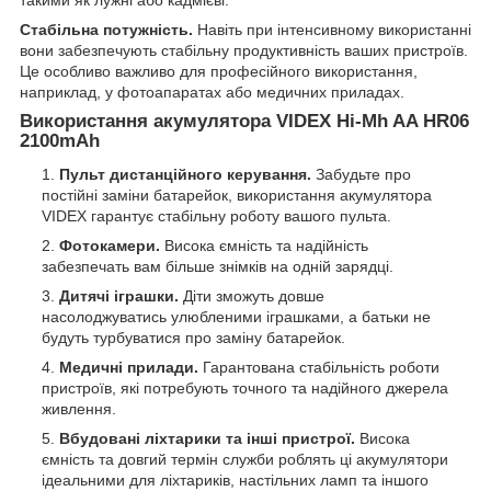
такими як лужні або кадмієві.
Стабільна потужність.
Навіть при інтенсивному використанні
вони забезпечують стабільну продуктивність ваших пристроїв.
Це особливо важливо для професійного використання,
наприклад, у фотоапаратах або медичних приладах.
Використання акумулятора VIDEX Hi-Mh AA HR06
2100mAh
Пульт дистанційного керування.
Забудьте про
постійні заміни батарейок, використання акумулятора
VIDEX гарантує стабільну роботу вашого пульта.
Фотокамери.
Висока ємність та надійність
забезпечать вам більше знімків на одній зарядці.
Дитячі іграшки.
Діти зможуть довше
насолоджуватись улюбленими іграшками, а батьки не
будуть турбуватися про заміну батарейок.
Медичні прилади.
Гарантована стабільність роботи
пристроїв, які потребують точного та надійного джерела
живлення.
Вбудовані ліхтарики та інші пристрої.
Висока
ємність та довгий термін служби роблять ці акумулятори
ідеальними для ліхтариків, настільних ламп та іншого