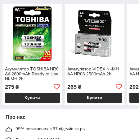
Акумулятор TOSHIBA HR6
Акумулятор VIDEX Ni-MH
Акум
AA 2600mAh Ready to Use
AA HR06 2500mAh 2bl
AA 
Ni-MH 2bl
275
265
292
₴
₴
Купити
Купити
Про нас
99% позитивних з 97 відгуків за рік