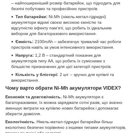
– найпоширеніший розмір батарейок, що підходить для
безлічі побутових та професійних пристроїв.
Тип батарейки:
Ni-Mh (нікель-метал-гідридні)
акумулятори відомі своєю високою ємністю та
відсутністю ефекту пам'яті, що робить їх ідеальним
вибором для багаторазового використання.
Ємність:
2100mAh – забезпечує тривалий час роботи
пристроїв навіть за умов інтенсивного використання.
Напруга:
1,2 В – стандартний показник для
акумуляторів типу AA, що робить їх сумісними з
більшістю призначених для цієї категорії пристроїв.
Кількість у блістері:
2 шт. – зручно для купівлі та
використання.
Чому варто обрати Ni-Mh акумулятори VIDEX?
Економія та довговічність.
Ni-Mh акумулятори є
багаторазовими, їх можна заряджати сотні разів, що значно
зменшує витрати на купівлю нових батарейок і допомагає
зберегти довкілля.
Екологічність.
Нікель-метал-гідридні батарейки більш
екологічно безпечні порівняно з іншими типами акумуляторів,