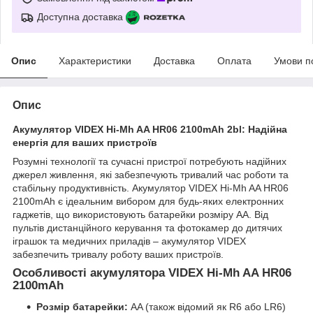
Доступна доставка
Опис
Характеристики
Доставка
Оплата
Умови п
Опис
Акумулятор VIDEX Hi-Mh AA HR06 2100mAh 2bl: Надійна
енергія для ваших пристроїв
Розумні технології та сучасні пристрої потребують надійних
джерел живлення, які забезпечують тривалий час роботи та
стабільну продуктивність. Акумулятор VIDEX Hi-Mh AA HR06
2100mAh є ідеальним вибором для будь-яких електронних
гаджетів, що використовують батарейки розміру AA. Від
пультів дистанційного керування та фотокамер до дитячих
іграшок та медичних приладів – акумулятор VIDEX
забезпечить тривалу роботу ваших пристроїв.
Особливості акумулятора VIDEX Hi-Mh AA HR06
2100mAh
Розмір батарейки:
AA (також відомий як R6 або LR6)