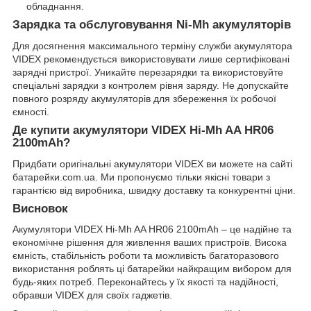
обладнання.
Зарядка та обслуговування Ni-Mh акумуляторів
Для досягнення максимального терміну служби акумулятора
VIDEX рекомендується використовувати лише сертифіковані
зарядні пристрої. Уникайте перезарядки та використовуйте
спеціальні зарядки з контролем рівня заряду. Не допускайте
повного розряду акумуляторів для збереження їх робочої
ємності.
Де купити акумулятори VIDEX Hi-Mh AA HR06
2100mAh?
Придбати оригінальні акумулятори VIDEX ви можете на сайті
батарейки.com.ua
. Ми пропонуємо тільки якісні товари з
гарантією від виробника, швидку доставку та конкурентні ціни.
Висновок
Акумулятори VIDEX Hi-Mh AA HR06 2100mAh – це надійне та
економічне рішення для живлення ваших пристроїв. Висока
ємність, стабільність роботи та можливість багаторазового
використання роблять ці батарейки найкращим вибором для
будь-яких потреб. Переконайтесь у їх якості та надійності,
обравши VIDEX для своїх гаджетів.