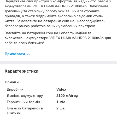
Заряджайте свої пристрої з комфортом та надійністю разом з
акумуляторами VIDEX Hi-Mh AA HR06 2100mAh. Забезпечте
довговічну та стабільну роботу усіх ваших електронних
приладів, а також підтримуйте екологічно свідомий стиль
життя. Замовляйте на
батарейки.com.ua
і насолоджуйтесь
безперервною роботою ваших улюблених пристроїв.
Завітайте на
батарейки.com.ua
і оберіть надійні та
високоякісні акумулятори VIDEX Hi-Mh AA HR06 2100mAh для
себе та своїх близьких!
Приховати
Характеристики
Основні
Виробник
Videx
Ємність акумулятору
2100 мА/год
Гарантійний термін
1 міс
Кількість батарейок в
2 шт.
упаковці