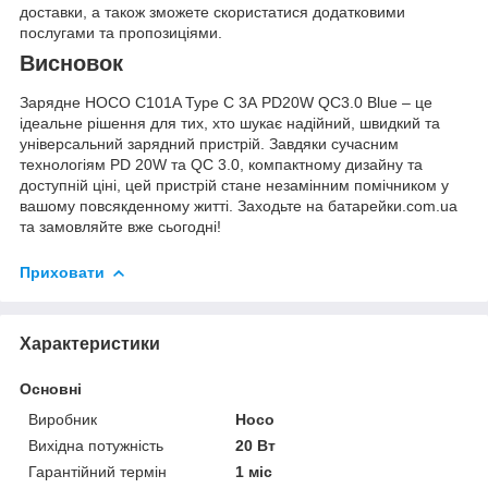
доставки, а також зможете скористатися додатковими
послугами та пропозиціями.
Висновок
Зарядне HOCO C101A Type C 3А PD20W QC3.0 Blue – це
ідеальне рішення для тих, хто шукає надійний, швидкий та
універсальний зарядний пристрій. Завдяки сучасним
технологіям PD 20W та QC 3.0, компактному дизайну та
доступній ціні, цей пристрій стане незамінним помічником у
вашому повсякденному житті. Заходьте на
батарейки.com.ua
та замовляйте вже сьогодні!
Приховати
Характеристики
Основні
Виробник
Hoco
Вихідна потужність
20 Вт
Гарантійний термін
1 міс