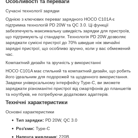
Особливості та переваги
Сучасні технології зарядки
Однією з ключових переваг зарядного HOCO C101A є
підтримка технологій PD 20W та QC 3.0. Ці функції
забезпечують максимальну швидкість зарядки для пристроїв,
що підтримують ці стандарти. Технологія PD 20W дозволяє
заряджати сумісні пристрої до 70% швидше ніж звичайні
зарядні пристрої, що особливо зручно, коли у вас обмежений
час.
Компактний дизайн та зручність у використанні
HOCO C101A має стильний та компактний дизайн, що робить
його ідеальним для подорожей та щоденного використання.
Завдяки універсальному інтерфейсу Type-C, ви зможете
заряджати різноманітні пристрої від смартфонів до планшетів
та ноутбуків, не потребуючи додаткових адаптерів.
Технічні характеристики
Основні характеристики
Тип зарядки:
PD 20W, QC 3.0
Роз'єми:
Type-C
Напруга живлення:
220В