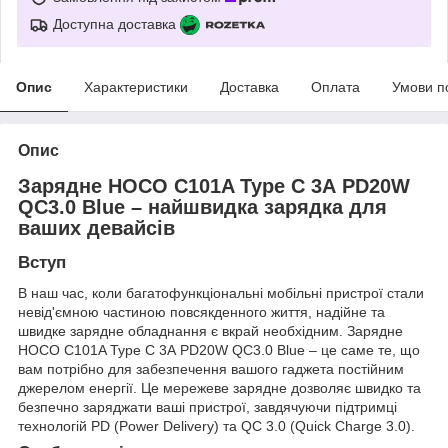
Доступна доставка
Опис
Характеристики
Доставка
Оплата
Умови п
Опис
Зарядне HOCO C101A Type C 3А PD20W
QC3.0 Blue – найшвидка зарядка для
ваших девайсів
Вступ
В наш час, коли багатофункціональні мобільні пристрої стали
невід'ємною частиною повсякденного життя, надійне та
швидке зарядне обладнання є вкрай необхідним. Зарядне
HOCO C101A Type C 3А PD20W QC3.0 Blue – це саме те, що
вам потрібно для забезпечення вашого гаджета постійним
джерелом енергії. Це мережеве зарядне дозволяє швидко та
безпечно заряджати ваші пристрої, завдячуючи підтримці
технологій PD (Power Delivery) та QC 3.0 (Quick Charge 3.0).