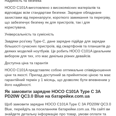
Надійність та безпека
HOCO C101A виготовлено з високоякісних матеріалів та
відповідає всім стандартам безпеки. Зарядне обладнане
захистами від перенапруги, короткого замикання та перегріву,
що забезпечує безпеку як для пристроїв, так і для
користувача.
Універсальність та сумісність
Завдяки роз'єму Type-C, дане зарядне підійде для зарядки
більшості сучасних пристроїв, від смартфонів та планшетів до
деяких моделей ноутбуків. Це робить HOCO C101A ідеальним
вибором для тих, хто має декілька різних девайсів.
Доступна ціна та гарантія
HOCO C101A представляє собою оптимальне співвідношення
ціни та якості. Прилад доступний за прийнятною ціною та має
гарантійний термін у 1 місяць, що дозволяє бути впевненим у
його надійності.
Як замовити зарядне HOCO C101A Type C 3А
PD20W QC3.0 Blue на батарейки.com.ua
Щоб замовити зарядне HOCO C101A Type C 3А PD20W QC3.0
Blue, перейдіть за посиланням
батарейки.com.ua
. На сайті ви
знайдете детальну інформацію про товар, умови оплати та