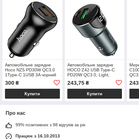
Автомобільне зарядне
Автомобільне зарядне
Мер
Hoco NZ5 PD30W QC3,0
HOCO Z42 USB Type-C
C10
1Type-C 1USB 3A чорний
PD20W QC3.0, Light,
QC3.
display, Metal gray
біли
300
243,75
243
₴
₴
Купити
Купити
Про нас
99% позитивних з 98 відгуків за рік
Працює з 16.10.2013