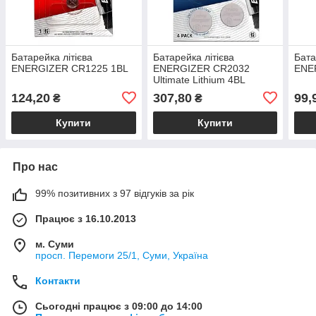
Батарейка літієва
Батарейка літієва
Бата
ENERGIZER CR1225 1BL
ENERGIZER CR2032
ENE
Ultimate Lithium 4BL
124,20
307,80
99,
₴
₴
Купити
Купити
Про нас
99% позитивних з 97 відгуків за рік
Працює з 16.10.2013
м. Суми
просп. Перемоги 25/1, Суми, Україна
Контакти
Сьогодні працює з 09:00 до 14:00