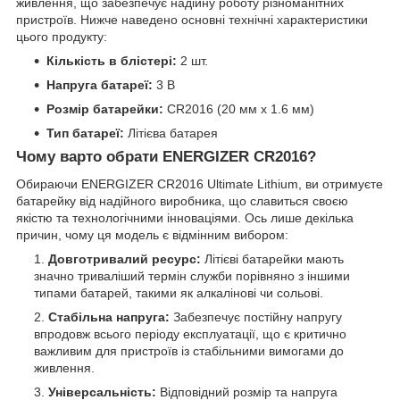
живлення, що забезпечує надійну роботу різноманітних
пристроїв. Нижче наведено основні технічні характеристики
цього продукту:
Кількість в блістері:
2 шт.
Напруга батареї:
3 В
Розмір батарейки:
CR2016 (20 мм x 1.6 мм)
Тип батареї:
Літієва батарея
Чому варто обрати ENERGIZER CR2016?
Обираючи ENERGIZER CR2016 Ultimate Lithium, ви отримуєте
батарейку від надійного виробника, що славиться своєю
якістю та технологічними інноваціями. Ось лише декілька
причин, чому ця модель є відмінним вибором:
Довготривалий ресурс:
Літієві батарейки мають
значно триваліший термін служби порівняно з іншими
типами батарей, такими як алкалінові чи сольові.
Стабільна напруга:
Забезпечує постійну напругу
впродовж всього періоду експлуатації, що є критично
важливим для пристроїв із стабільними вимогами до
живлення.
Універсальність:
Відповідний розмір та напруга