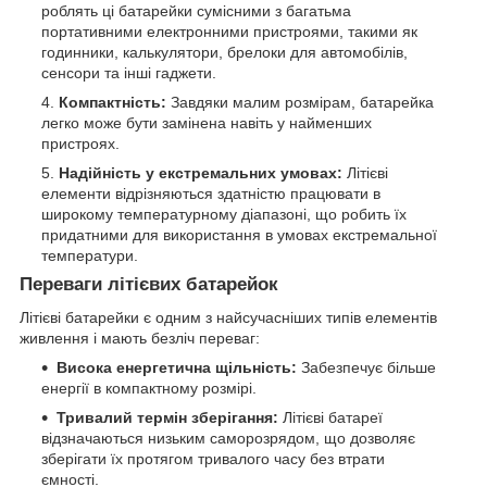
роблять ці батарейки сумісними з багатьма
портативними електронними пристроями, такими як
годинники, калькулятори, брелоки для автомобілів,
сенсори та інші гаджети.
Компактність:
Завдяки малим розмірам, батарейка
легко може бути замінена навіть у найменших
пристроях.
Надійність у екстремальних умовах:
Літієві
елементи відрізняються здатністю працювати в
широкому температурному діапазоні, що робить їх
придатними для використання в умовах екстремальної
температури.
Переваги літієвих батарейок
Літієві батарейки є одним з найсучасніших типів елементів
живлення і мають безліч переваг:
Висока енергетична щільність:
Забезпечує більше
енергії в компактному розмірі.
Тривалий термін зберігання:
Літієві батареї
відзначаються низьким саморозрядом, що дозволяє
зберігати їх протягом тривалого часу без втрати
ємності.