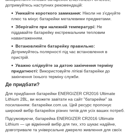
дотримуйтесь наступних рекомендацій:
Уникайте короткого замикання:
Ніколи не з'єднуйте
плюс та мінус батарейки металевими предметами.
Зберігайте при належній температурі:
Не
піддавайте батарейку екстремальним тепловим
навантаженням.
Встановлюйте батарейку правильно:
Дотримуйтесь полярності під час встановлення в
пристрій.
Уважно слідкуйте за датою закінчення терміну
придатності:
Використовуйте літієві батарейки до
закінчення їхнього терміну служби.
Де придбати?
Для придбання батарейки ENERGIZER CR2016 Ultimate
Lithium 2BL, ви можете завітати на сайт "батарейки" за
посиланням:
батарейки.com.ua
. Цей ресурс пропонує
широкий вибір батарейок різних типів для усіх ваших потреб.
Підсумовуючи, батарейка ENERGIZER CR2016 Ultimate
Lithium — це відмінний вибір для тих, хто шукає надійне,
довготривале та універсальне джерело живлення для своїх