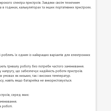
рокого спектра пристроїв. Завдяки своїм технічним
 в годинах, калькуляторах та інших портативних пристроях.
і роблять їх одним із найкращих варіантів для електронних
чують тривалу роботу без потреби частого замінювання.
у напругу, що забезпечує надійність роботи пристроїв.
 умовах як низьких, так і високих температур.
су, навіть якщо батарейка не використовується.
троїв, серед яких:
амінювання.
а роботі.