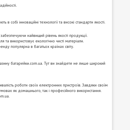
адійності.
 в собі інноваційні технології та високі стандарти якості.
, забезпечуючи найвищий рівень якості продукції.
лля та використовує екологічно чисті матеріали.
бренду популярна в багатьох країнах світу.
газину батарейки.com.ua. Тут ви знайдете не лише широкий
ривалість роботи своїх електронних пристроїв. Завдяки своїм
умовах як домашнього, так і професійного використання.
om.ua
.