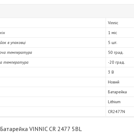
Vinnic
мін
1 міс
йок в упаковці
5 шт.
оча температура
50 град.
ча температура
-20 град.
3 В
Новий
Батарейка
Lithium
CR2477N
 Батарейка VINNIC CR 2477 5BL