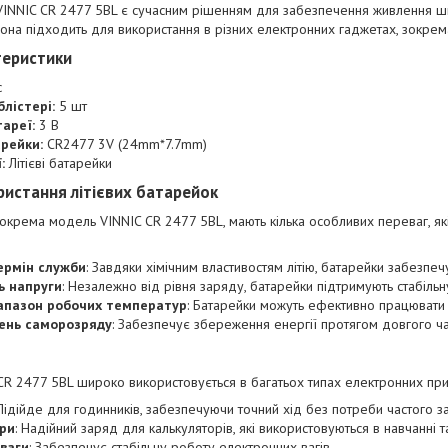
 VINNIC CR 2477 5BL є сучасним рішенням для забезпечення живлення ши
вона підходить для використання в різних електронних гаджетах, зокрема
теристики
c
блістері:
5 шт
ареї:
3 В
рейки:
CR2477 3V (24mm*7.7mm)
:
Літієві батарейки
ристання літієвих батарейок
 зокрема модель VINNIC CR 2477 5BL, мають кілька особливих переваг, як
ермін служби
: Завдяки хімічним властивостям літію, батарейки забезпе
ь напруги
: Незалежно від рівня заряду, батарейки підтримують стабільн
апазон робочих температур
: Батарейки можуть ефективно працювати в
вень саморозряду
: Забезпечує збереження енергії протягом довгого ча
CR 2477 5BL широко використовується в багатьох типах електронних прис
 Підійде для годинників, забезпечуючи точний хід без потреби частого з
ри
: Надійний заряд для калькуляторів, які використовуються в навчанні т
 ваги
: Забезпечує стабільну роботу електронних вагів.