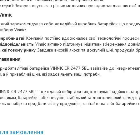
истрої
: Використовується в різних медичних приладах завдяки високій н
innic
 який зарекомендував себе як надійний виробник батарейок, що поєднують
ибору Vinnic:
 виробництві
: Компанія постійно вдосконалює свої технологічні процеси
відповідальність
: Vinnic активно підтримує ініціативи збереження довкі
 світовому ринку
: Завдяки високій якості та доступній ціні, продукція 
тавлення
ридбати літієві батарейки VINNIC CR 2477 5BL, завітайте до інтернет-ма
, а й привабливі ціни, які задовільнять ваші потреби.
VINNIC CR 2477 5BL — це вдалий вибір для тих, хто шукає надійність та т
ристикам, батарейки забезпечують стабільний та довготривалий заряд в 
льно вибір та придбати якісну продукцію, завітайте на сайт
батарейки.c
для замовлення