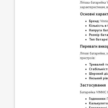
Літієва батарейка
характеристикам, 
Основні харак
Бренд:
Vinni
Кількість в 
Напруга бат
Розмір бата
Тип батареї
Переваги вико
Літієві батарейки,
пристроїв:
Тривалий т
Стабільніст
Широкий ді
Низький рі
Застосування
Батарейка VINNIC 
Годинники
:
Калькулято
Електронні