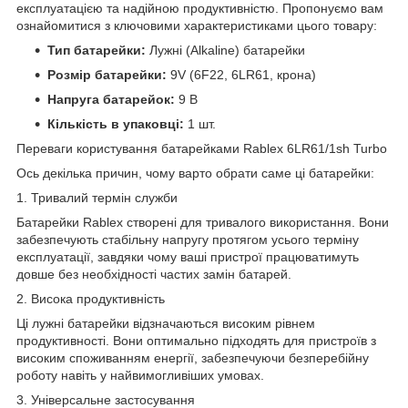
експлуатацією та надійною продуктивністю. Пропонуємо вам
ознайомитися з ключовими характеристиками цього товару:
Тип батарейки:
Лужні (Alkaline) батарейки
Розмір батарейки:
9V (6F22, 6LR61, крона)
Напруга батарейок:
9 В
Кількість в упаковці:
1 шт.
Переваги користування батарейками Rablex 6LR61/1sh Turbo
Ось декілька причин, чому варто обрати саме ці батарейки:
1. Тривалий термін служби
Батарейки Rablex створені для тривалого використання. Вони
забезпечують стабільну напругу протягом усього терміну
експлуатації, завдяки чому ваші пристрої працюватимуть
довше без необхідності частих замін батарей.
2. Висока продуктивність
Ці лужні батарейки відзначаються високим рівнем
продуктивності. Вони оптимально підходять для пристроїв з
високим споживанням енергії, забезпечуючи безперебійну
роботу навіть у найвимогливіших умовах.
3. Універсальне застосування