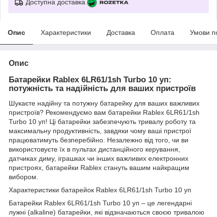
Доступна доставка
Опис
Характеристики
Доставка
Оплата
Умови п
Опис
Батарейки Rablex 6LR61/1sh Turbo 10 уп:
потужність та надійність для ваших пристроїв
Шукаєте надійну та потужну батарейку для ваших важливих
пристроїв? Рекомендуємо вам батарейки Rablex 6LR61/1sh
Turbo 10 уп! Ці батарейки забезпечують тривалу роботу та
максимальну продуктивність, завдяки чому ваші пристрої
працюватимуть безперебійно. Незалежно від того, чи ви
використовуєте їх в пультах дистанційного керування,
датчиках диму, іграшках чи інших важливих електронних
пристроях, батарейки Rablex стануть вашим найкращим
вибором.
Характеристики батарейок Rablex 6LR61/1sh Turbo 10 уп
Батарейки Rablex 6LR61/1sh Turbo 10 уп – це легендарні
лужні (alkaline) батарейки, які відзначаються своєю тривалою