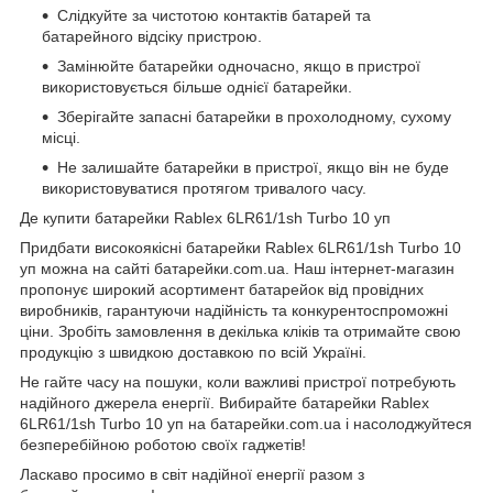
Слідкуйте за чистотою контактів батарей та
батарейного відсіку пристрою.
Замінюйте батарейки одночасно, якщо в пристрої
використовується більше однієї батарейки.
Зберігайте запасні батарейки в прохолодному, сухому
місці.
Не залишайте батарейки в пристрої, якщо він не буде
використовуватися протягом тривалого часу.
Де купити батарейки Rablex 6LR61/1sh Turbo 10 уп
Придбати високоякісні батарейки Rablex 6LR61/1sh Turbo 10
уп можна на сайті
батарейки.com.ua
. Наш інтернет-магазин
пропонує широкий асортимент батарейок від провідних
виробників, гарантуючи надійність та конкурентоспроможні
ціни. Зробіть замовлення в декілька кліків та отримайте свою
продукцію з швидкою доставкою по всій Україні.
Не гайте часу на пошуки, коли важливі пристрої потребують
надійного джерела енергії. Вибирайте батарейки Rablex
6LR61/1sh Turbo 10 уп на
батарейки.com.ua
і насолоджуйтеся
безперебійною роботою своїх гаджетів!
Ласкаво просимо в світ надійної енергії разом з