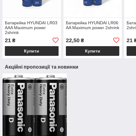
Батарейка HYUNDAI LR03
Батарейка HYUNDAI LR06
Бат
AAA Maximum power
AA Maximum power 2shrink
2shr
2shrink
21
22,50
21
₴
₴
Купити
Купити
Акційні пропозиції та новинки