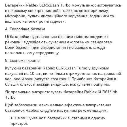
Батарейки Rablex 6LR61/1sh Turbo можуть використовуватись
в широкому спектрі пристроїв, таких як детектори диму,
мікрофони, пульти дистанційного керування, годинники та
інші важливі електронні гаджети.
4. Екологічна безпека
Ці батарейки відзначаються низьким вмістом шкідливих
речовин і відповідають сучасним екологічним стандартам.
Вони безпечні для використання і не завдають шкоди
навколишньому середовищу.
5. Економія коштів
Купуючи батарейки Rablex 6LR61/1sh Turbo у зручному
пакуванні по 10 шт., ви не тільки отримуєте запас на тривалий
час, але й заощаджуєте свої гроші. Придбання батарейок в
більшій кількості завжди вигідніше, ніж купівля поштучно.
Як правильно використовувати батарейки Rablex 6LR61/1sh
Turbo
Щоб забезпечити максимально ефективне використання
батарейок Rablex, слідуйте наступним рекомендаціям:
Не змішуйте нові батарейки зі старими в одному
пристрої.