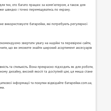
ля тих, хто багато працює за комп’ютером, а також для
може швидко і точно переміщуватись по екрану.
не використовуєте батарейки, які потребують регулярної
омендуємо звертати увагу на надійні та перевірені сайти,
начити, що ви зможете знайти широкий асортимент аксесуарів
ність та стильність. Вона прекрасно підходить як для роботи,
ому дизайну, високій якості та доступній ціні, ця миша стане
даткової інформації та покупки відвідайте
батарейки.com.ua
,
ми.