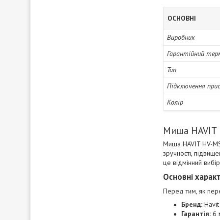
ОСНОВНІ
Виробник
Гарантійний тер
Тип
Підключення при
Колір
Миша HAVIT 
Миша HAVIT HV-MS7
зручності, підвищ
це відмінний вибір
Основні харак
Перед тим, як пер
Бренд:
Havit
Гарантія:
6 