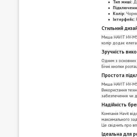
Тип миші:
Д
Підключенн
Колір:
Чорн
Інтерфейс:
P
Стильний диза
Миша HAVIT HV-MS7
колір додає елега
Зручність вик
Одним з основних п
Бічні кнопки розта
Простота підк
Миша HAVIT HV-MS
Використання техн
забезпечення чи д
Надійність бре
Компанія Havit ві
максимального задо
Це свідчить про вп
Ідеальна для р