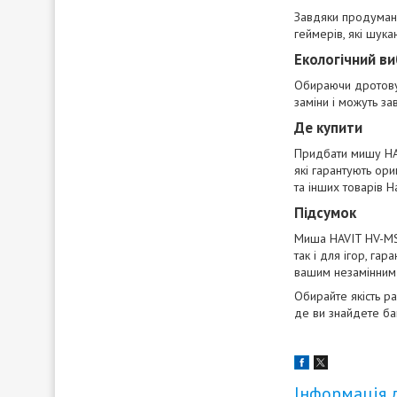
Завдяки продумано
геймерів, які шука
Екологічний ви
Обираючи дротову 
заміни і можуть з
Де купити
Придбати мишу HAV
які гарантують ори
та інших товарів H
Підсумок
Миша HAVIT HV-MS75
так і для ігор, га
вашим незамінним 
Обирайте якість р
де ви знайдете ба
Інформація 