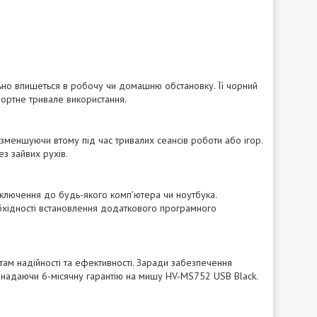
ьно впишеться в робочу чи домашню обстановку. Її чорний
фортне тривале використання.
 зменшуючи втому під час тривалих сеансів роботи або ігор.
ез зайвих рухів.
лючення до будь-якого комп'ютера чи ноутбука.
обхідності встановлення додаткового програмного
там надійності та ефективності. Заради забезпечення
в, надаючи 6-місячну гарантію на мишу HV-MS752 USB Black.