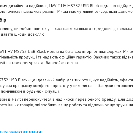
му дизайну та надійності, HAVIT HV-MS752 USB Black відмінно підійде д
ють точність і швидкість реакції. Миша має чутливий сенсор, який допо
бір
мишу, ви робите внесок у захист навколишнього середовища, оскільки 
авдавати шкоди довкіллю.
IT HV-MS752 USB Black можна на багатьох інтернет-платформах. Ми рек
гінальність продукції та надають офіційну гарантію. Важливо також відз
avit на таких ресурсах як
батарейки.com.ua
.
2 USB Black - це ідеальний вибір для тих, хто цінує надійність, ефектив
рантуючи при цьому комфорт і простоту у використанні. Завдяки ергономічн
помічником в будь-якій ситуації.
азом із Havit і переконуйтеся в надійності перевіреного бренду. Для до
гато інших товарів, які зроблять вашу роботу та відпочинок ще зручніши
для замовлення