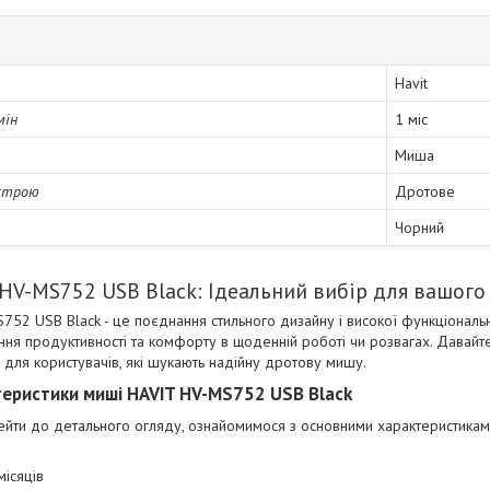
Havit
мін
1 міс
Миша
строю
Дротове
Чорний
HV-MS752 USB Black: Ідеальний вибір для вашого
52 USB Black - це поєднання стильного дизайну і високої функціональн
ення продуктивності та комфорту в щоденній роботі чи розвагах. Давай
 для користувачів, які шукають надійну дротову мишу.
теристики миші HAVIT HV-MS752 USB Black
ейти до детального огляду, ознайомимося з основними характеристикам
місяців