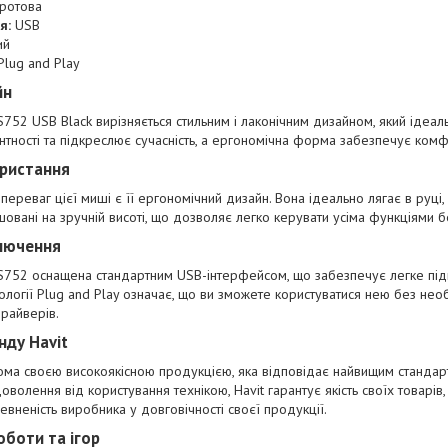
ротова
я:
USB
ий
lug and Play
йн
52 USB Black вирізняється стильним і лаконічним дизайном, який ідеал
нтності та підкреслює сучасність, а ергономічна форма забезпечує ком
ористання
ереваг цієї миші є її ергономічний дизайн. Вона ідеально лягає в руці,
шовані на зручній висоті, що дозволяє легко керувати усіма функціями б
лючення
752 оснащена стандартним USB-інтерфейсом, що забезпечує легке підк
ології Plug and Play означає, що ви зможете користуватися нею без не
райверів.
нду Havit
дома своєю високоякісною продукцією, яка відповідає найвищим стандар
волення від користування технікою, Havit гарантує якість своїх товарі
евненість виробника у довговічності своєї продукції.
оботи та ігор