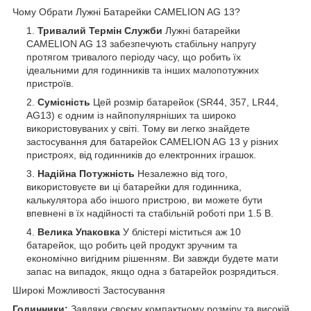
Чому Обрати Лужні Батарейки CAMELION AG 13?
Тривалий Термін Служби
Лужні батарейки
CAMELION AG 13 забезпечують стабільну напругу
протягом тривалого періоду часу, що робить їх
ідеальними для годинників та інших малопотужних
пристроїв.
Сумісність
Цей розмір батарейок (SR44, 357, LR44,
AG13) є одним із найпопулярніших та широко
використовуваних у світі. Тому ви легко знайдете
застосування для батарейок CAMELION AG 13 у різних
пристроях, від годинників до електронних іграшок.
Надійна Потужність
Незалежно від того,
використовуєте ви ці батарейки для годинника,
калькулятора або іншого пристрою, ви можете бути
впевнені в їх надійності та стабільній роботі при 1.5 В.
Велика Упаковка
У блістері міститься аж 10
батарейок, що робить цей продукт зручним та
економічно вигідним рішенням. Ви завжди будете мати
запас на випадок, якщо одна з батарейок розрядиться.
Широкі Можливості Застосування
Годинники:
Завдяки своєму компактному розміру та високій