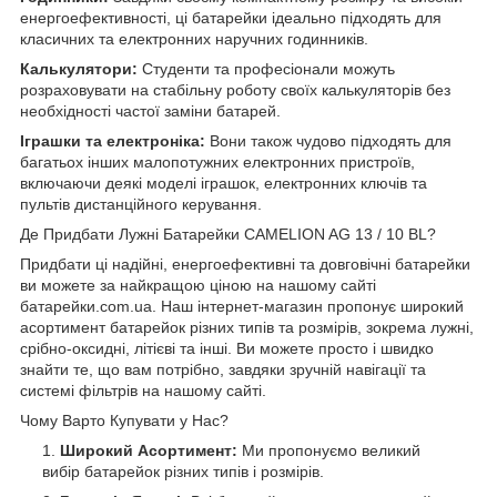
енергоефективності, ці батарейки ідеально підходять для
класичних та електронних наручних годинників.
Калькулятори:
Студенти та професіонали можуть
розраховувати на стабільну роботу своїх калькуляторів без
необхідності частої заміни батарей.
Іграшки та електроніка:
Вони також чудово підходять для
багатьох інших малопотужних електронних пристроїв,
включаючи деякі моделі іграшок, електронних ключів та
пультів дистанційного керування.
Де Придбати Лужні Батарейки CAMELION AG 13 / 10 BL?
Придбати ці надійні, енергоефективні та довговічні батарейки
ви можете за найкращою ціною на нашому сайті
батарейки.com.ua
. Наш інтернет-магазин пропонує широкий
асортимент батарейок різних типів та розмірів, зокрема лужні,
срібно-оксидні, літієві та інші. Ви можете просто і швидко
знайти те, що вам потрібно, завдяки зручній навігації та
системі фільтрів на нашому сайті.
Чому Варто Купувати у Нас?
Широкий Асортимент:
Ми пропонуємо великий
вибір батарейок різних типів і розмірів.