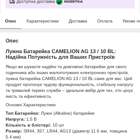
Доступна доставка
Опис
Характеристики
Доставка
Оплата
Умови п
Опис
Лужна Батарейка CAMELION AG 13 / 10 BL:
Надійна Потужність для Ваших Пристроїв
Якщо ви шукаєте надійні та довговічні батарейки для свого
годинника або інших малопотужних електронних пристроїв,
лужна батарейка CAMELION AG 13 / 10 BL саме для вас. Цей
продукт пропонує чудову функціональність, стабільну напругу
та тривалий термін служби – ідеальне вибір для тих, хто цінує
якість та ефективність.
Основні Характеристики
Тип Батарейки:
Лужні (Alkaline) батарейки
Напруга:
1,5 В
Кількість в блістері:
10 шт
Розмір:
SR44, 357, LR44, AG13 (діаметр 11.6 мм, товщина
5.4 мм)