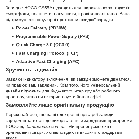
Зарядне HOCO CS55A підходить для широкого кола гаджетів:
смартфони, планшети, навушники, ігрові консолі тощо. Воно
підтримує такі популярні протоколи швидкої зарядки:
Power Delivery (PD30W)
Programmable Power Supply (PPS)
Quick Charge 3.0 (QC3.0)
Fast Charging Protocol (FCP)
Adaptive Fast Charging (AFC)
Зручність та дизайн
Завдяки індикатору включення, ви завжди зможете дізнатися,
чи працює ваш зарядний. Крім того, його універсальний
дизайн підходить для будь-якого інтер'єру або робочого
простору, якщо ви використовуєте його в офісі.
Замовляйте лише оригінальну продукцію
Переконайтеся, що ваші електронні пристрої завжди
заряджені та готові до використання з зарядними пристроями
HOCO від
батарейки.com.ua
. Ми пропонуємо лише
оригінальні товари, які відповідають високим стандартам
якості.