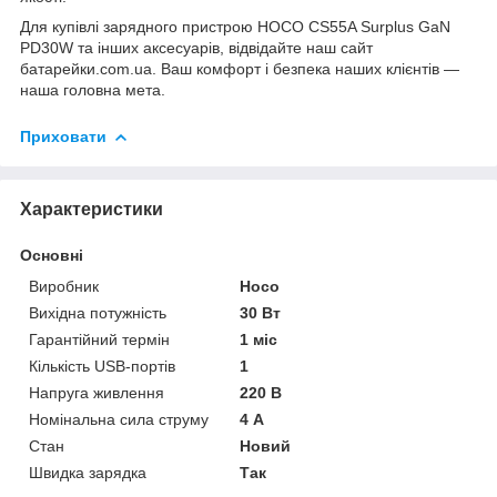
Для купівлі зарядного пристрою HOCO CS55A Surplus GaN
PD30W та інших аксесуарів, відвідайте наш сайт
батарейки.com.ua
. Ваш комфорт і безпека наших клієнтів —
наша головна мета.
Приховати
Характеристики
Основні
Виробник
Hoco
Вихідна потужність
30 Вт
Гарантійний термін
1 міс
Кількість USB-портів
1
Напруга живлення
220 В
Номінальна сила струму
4 А
Стан
Новий
Швидка зарядка
Так