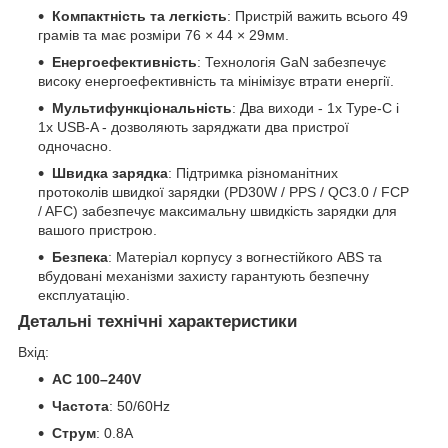
Компактність та легкість
: Пристрій важить всього 49
грамів та має розміри 76 × 44 × 29мм.
Енергоефективність
: Технологія GaN забезпечує
високу енергоефективність та мінімізує втрати енергії.
Мультифункціональність
: Два виходи - 1x Type-C і
1x USB-A - дозволяють заряджати два пристрої
одночасно.
Швидка зарядка
: Підтримка різноманітних
протоколів швидкої зарядки (PD30W / PPS / QC3.0 / FCP
/ AFC) забезпечує максимальну швидкість зарядки для
вашого пристрою.
Безпека
: Матеріал корпусу з вогнестійкого ABS та
вбудовані механізми захисту гарантують безпечну
експлуатацію.
Детальні технічні характеристики
Вхід:
AC 100–240V
Частота
: 50/60Hz
Струм
: 0.8A