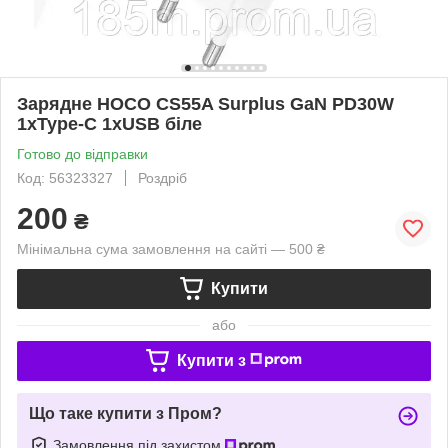
Зарядне HOCO CS55A Surplus GaN PD30W
1xType-C 1xUSB біле
Готово до відправки
Код: 56323327
Роздріб
200
₴
Мінімальна сума замовлення на сайті — 500 ₴
Купити
або
Купити з
Що таке купити з Пром?
Замовлення під захистом