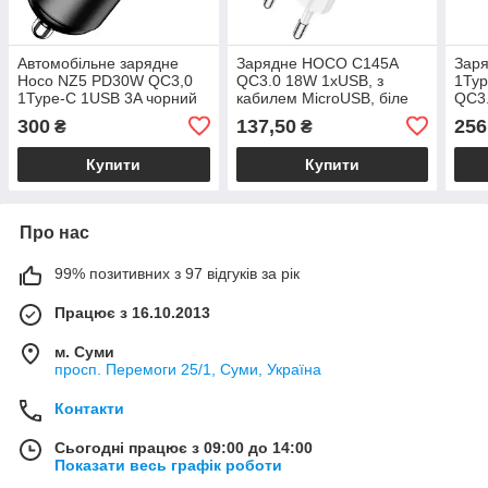
Автомобільне зарядне
Зарядне HOCO C145A
Зар
Hoco NZ5 PD30W QC3,0
QC3.0 18W 1xUSB, з
1Ty
1Type-C 1USB 3A чорний
кабилем MicroUSB, біле
QC3.
300
137,50
256
₴
₴
Купити
Купити
Про нас
99% позитивних з 97 відгуків за рік
Працює з 16.10.2013
м. Суми
просп. Перемоги 25/1, Суми, Україна
Контакти
Сьогодні працює з 09:00 до 14:00
Показати весь графік роботи