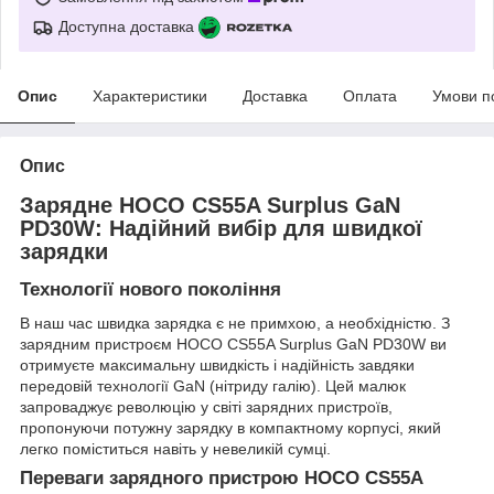
Доступна доставка
Опис
Характеристики
Доставка
Оплата
Умови п
Опис
Зарядне HOCO CS55A Surplus GaN
PD30W: Надійний вибір для швидкої
зарядки
Технології нового покоління
В наш час швидка зарядка є не примхою, а необхідністю. З
зарядним пристроєм HOCO CS55A Surplus GaN PD30W ви
отримуєте максимальну швидкість і надійність завдяки
передовій технології GaN (нітриду галію). Цей малюк
запроваджує революцію у світі зарядних пристроїв,
пропонуючи потужну зарядку в компактному корпусі, який
легко поміститься навіть у невеликій сумці.
Переваги зарядного пристрою HOCO CS55A