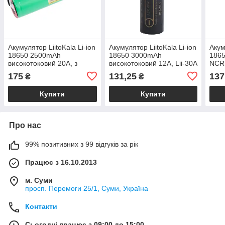
Акумулятор LiitoKala Li-ion
Акумулятор LiitoKala Li-ion
Акум
18650 2500mAh
18650 3000mAh
186
високотоковий 20A, з
високотоковий 12A, Lii-30A
NCR1
виводами, INR18650-25R-
MH1
175
131,25
137
₴
₴
N
Купити
Купити
Про нас
99% позитивних з 99 відгуків за рік
Працює з 16.10.2013
м. Суми
просп. Перемоги 25/1, Суми, Україна
Контакти
Сьогодні працює з 09:00 до 15:00