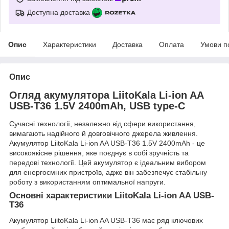
Доступна доставка
Опис
Характеристики
Доставка
Оплата
Умови п
Опис
Огляд акумулятора LiitoKala Li-ion AA
USB-T36 1.5V 2400mAh, USB type-C
Сучасні технології, незалежно від сфери використання,
вимагають надійного й довговічного джерела живлення.
Акумулятор LiitoKala Li-ion AA USB-T36 1.5V 2400mAh - це
високоякісне рішення, яке поєднує в собі зручність та
передові технології. Цей акумулятор є ідеальним вибором
для енергоємних пристроїв, адже він забезпечує стабільну
роботу з використанням оптимальної напруги.
Основні характеристики LiitoKala Li-ion AA USB-
T36
Акумулятор LiitoKala Li-ion AA USB-T36 має ряд ключових