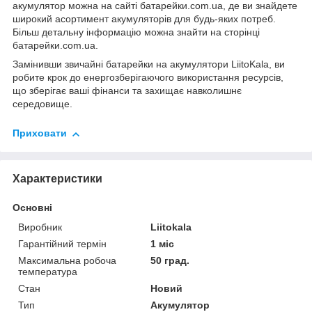
акумулятор можна на сайті батарейки.com.ua, де ви знайдете
широкий асортимент акумуляторів для будь-яких потреб.
Більш детальну інформацію можна знайти на сторінці
батарейки.com.ua
.
Замінивши звичайні батарейки на акумулятори LiitoKala, ви
робите крок до енергозберігаючого використання ресурсів,
що зберігає ваші фінанси та захищає навколишнє
середовище.
Приховати
Характеристики
Основні
Виробник
Liitokala
Гарантійний термін
1 міс
Максимальна робоча
50 град.
температура
Стан
Новий
Тип
Акумулятор