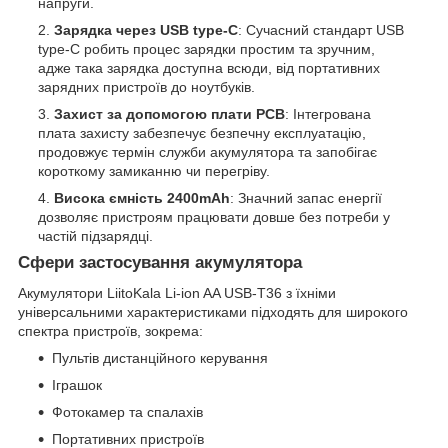
напруги.
Зарядка через USB type-C
: Сучасний стандарт USB
type-C робить процес зарядки простим та зручним,
адже така зарядка доступна всюди, від портативних
зарядних пристроїв до ноутбуків.
Захист за допомогою плати PCB
: Інтегрована
плата захисту забезпечує безпечну експлуатацію,
продовжує термін служби акумулятора та запобігає
короткому замиканню чи перегріву.
Висока ємність 2400mAh
: Значний запас енергії
дозволяє пристроям працювати довше без потреби у
частій підзарядці.
Сфери застосування акумулятора
Акумулятори LiitoKala Li-ion AA USB-T36 з їхніми
універсальними характеристиками підходять для широкого
спектра пристроїв, зокрема:
Пультів дистанційного керування
Іграшок
Фотокамер та спалахів
Портативних пристроїв