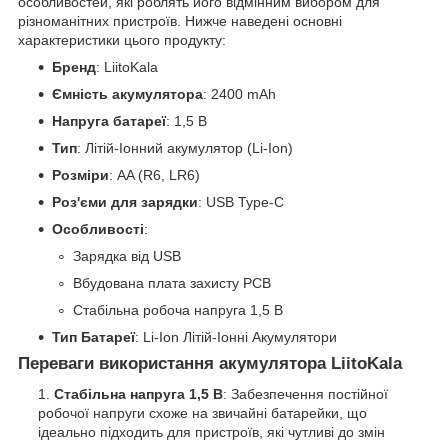
особливостей, які роблять його відмінним вибором для
різноманітних пристроїв. Нижче наведені основні
характеристики цього продукту:
Бренд
: LiitoKala
Ємність акумулятора
: 2400 mAh
Напруга батареї
: 1,5 В
Тип
: Літій-Іонний акумулятор (Li-Ion)
Розміри
: AA (R6, LR6)
Роз'єми для зарядки
: USB Type-C
Особливості
:
Зарядка від USB
Вбудована плата захисту PCB
Стабільна робоча напруга 1,5 В
Тип Батареї
: Li-Ion Літій-Іонні Акумулятори
Переваги використання акумулятора LiitoKala
Стабільна напруга 1,5 В
: Забезпечення постійної
робочої напруги схоже на звичайні батарейки, що
ідеально підходить для пристроїв, які чутливі до змін