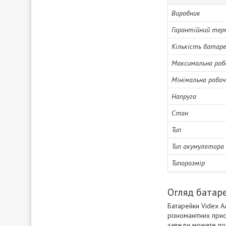
Виробник
Гарантійний тер
Кількість батаре
Максимальна роб
Мінімальна робо
Напруга
Стан
Тип
Тип акумулятора
Типорозмір
Огляд батаре
Батарейки Videx А
різноманітних при
завжди можете пок