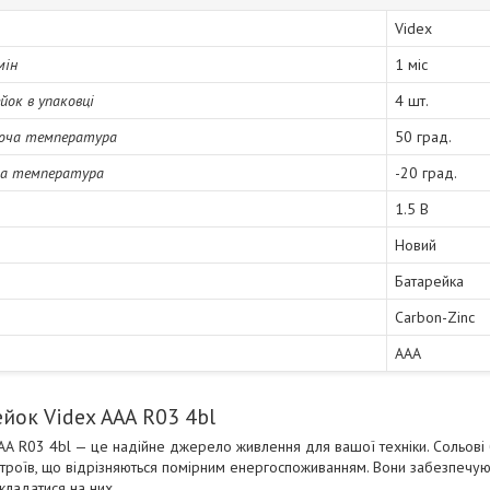
Videx
мін
1 міс
йок в упаковці
4 шт.
оча температура
50 град.
ча температура
-20 град.
1.5 В
Новий
Батарейка
Carbon-Zinc
AAA
йок Videx ААА R03 4bl
АА R03 4bl — це надійне джерело живлення для вашої техніки. Сольові
строїв, що відрізняються помірним енергоспоживанням. Вони забезпечую
ладатися на них.