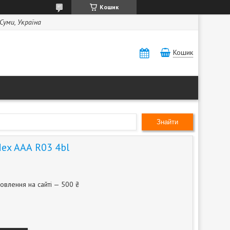
Кошик
 Суми, Україна
Кошик
Знайти
ex ААА R03 4bl
овлення на сайті — 500 ₴