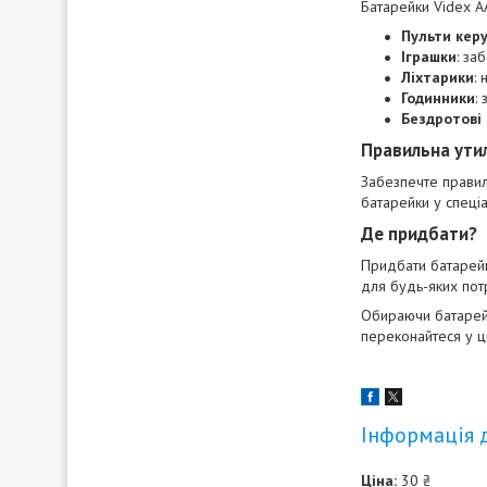
Батарейки Videx А
Пульти кер
Іграшки
: за
Ліхтарики
:
Годинники
:
Бездротові 
Правильна утил
Забезпечте правиль
батарейки у спеці
Де придбати?
Придбати батарейк
для будь-яких пот
Обираючи батарейки
переконайтеся у ц
Інформація 
Ціна:
30 ₴