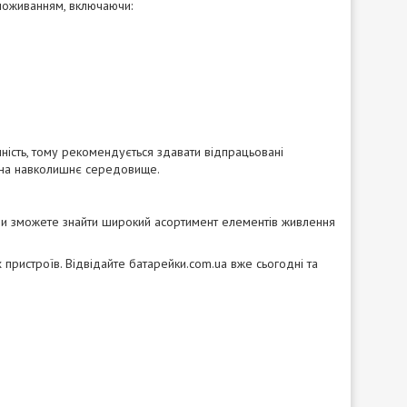
споживанням, включаючи:
чність, тому рекомендується здавати відпрацьовані
у на навколишнє середовище.
 ви зможете знайти широкий асортимент елементів живлення
 пристроїв. Відвідайте батарейки.com.ua вже сьогодні та