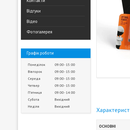
Контакти
Відгуки
Відео
Фотогалерея
Графік роботи
Понеділок
09:00
15:00
Вівторок
09:00
15:00
Середа
09:00
15:00
Четвер
09:00
15:00
Пʼятниця
09:00
14:00
Субота
Вихідний
Неділя
Вихідний
Характерис
ОСНОВНІ