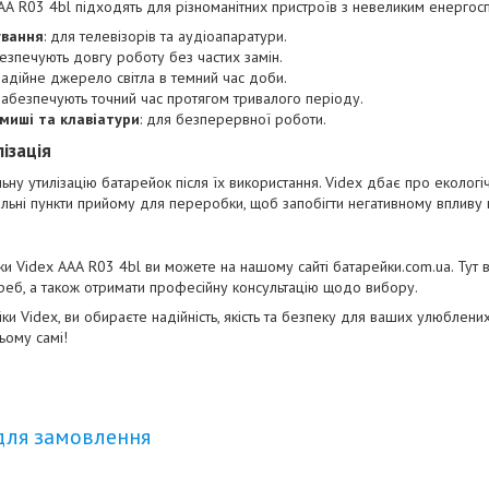
АА R03 4bl підходять для різноманітних пристроїв з невеликим енерго
ування
: для телевізорів та аудіоапаратури.
безпечують довгу роботу без частих замін.
 надійне джерело світла в темний час доби.
 забезпечують точний час протягом тривалого періоду.
миші та клавіатури
: для безперервної роботи.
ізація
ну утилізацію батарейок після їх використання. Videx дбає про екологі
альні пункти прийому для переробки, щоб запобігти негативному вплив
и Videx ААА R03 4bl ви можете на нашому сайті
батарейки.com.ua
. Тут
реб, а також отримати професійну консультацію щодо вибору.
 Videx, ви обираєте надійність, якість та безпеку для ваших улюблених
ьому самі!
для замовлення