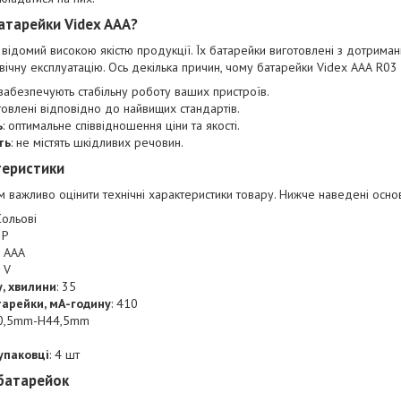
атарейки Videx ААА?
відомий високою якістю продукції. Їх батарейки виготовлені з дотриман
вічну експлуатацію. Ось декілька причин, чому батарейки Videx ААА R03
 забезпечують стабільну роботу ваших пристроїв.
отовлені відповідно до найвищих стандартів.
ь
: оптимальне співвідношення ціни та якості.
ть
: не містять шкідливих речовин.
теристики
важливо оцінити технічні характеристики товару. Нижче наведені основ
Сольові
3P
: ААА
5 V
, хвилини
: 35
тарейки, мА-годину
: 410
10,5mm-H44,5mm
 упаковці
: 4 шт
батарейок