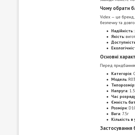
Чому обрати б
Videx — це бренд, 
безпечну та довго
Надійність
:
Якість
: виг
Доступніст
Екологічніс
Основні харак
Перед придбанням 
Категорія
: 
Модель
: R0
Типорозмір
Напруга
: 1.
Час розряду
Ємність ба
Розміри
: D
Вага
: 7.5г
Кількість в
Застосування 