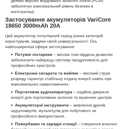
деяких версіях вбудованої захисної плати (PCM)
забезпечує максимальний рівень безпеки в
експлуатації.
Застосування акумуляторів VariCore
18650 3000mAh 20A
Цей акумулятор популярний серед різних категорій
користувачів, завдяки своїй універсальності. Ось
найпоширеніші сфери застосування:
Потужні ліхтарики
– висока токо-віддача дозволяє
забезпечити найкращу світлову продуктивність для
професійних пристроїв.
Електронні сигарети та вейпінг
– високий струм
розряду гарантує стабільну подачу енергії навіть при
максимальних навантаженнях.
Портативна аудіоапаратура
– надійне джерело
енергії для портативних колонок та музичних центрів.
Акумуляторні інструменти
– живлення дрилів,
шуруповертів, мультитулів для побутового чи
професійного використання.
Повербанки та зарядні станції
– створення власних