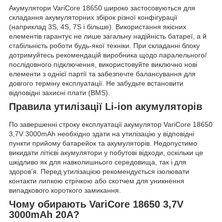
Акумулятори VariCore 18650 широко застосовуються для
складання акумуляторних збірок різної конфігурації
(наприклад 3S, 4S, 7S і більше). Використання якісних
елементів гарантує не лише загальну надійність батареї, а й
стабільність роботи будь-якої техніки. При складанні блоку
дотримуйтесь рекомендацій виробника щодо паралельного/
послідовного підключення, використовуйте виключно нові
елементи з однієї партії та забезпечте балансування для
довгого терміну експлуатації. Не забудьте встановити
відповідні захисні плати (BMS).
Правила утилізації Li-ion акумуляторів
По завершенні строку експлуатації акумулятор VariCore 18650
3,7V 3000mAh необхідно здати на утилізацію у відповідні
пункти прийому батарейок та акумуляторів. Недопустимо
викидати літієві акумулятори у побутові відходи, оскільки це
шкідливо як для навколишнього середовища, так і для
здоров’я. Перед утилізацією рекомендується ізолювати
контакти липкою стрічкою або скотчем для уникнення
випадкового короткого замикання.
Чому обирають VariCore 18650 3,7V
3000mAh 20A?