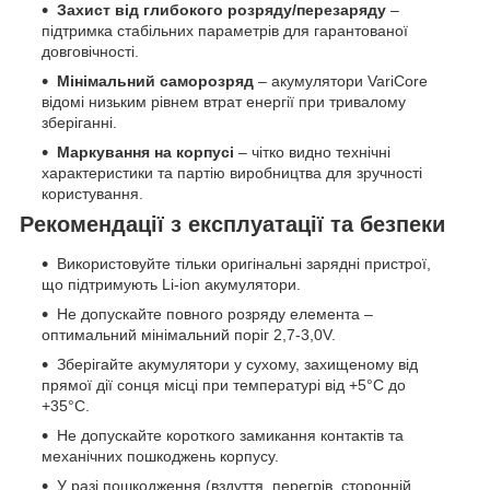
Захист від глибокого розряду/перезаряду
–
підтримка стабільних параметрів для гарантованої
довговічності.
Мінімальний саморозряд
– акумулятори VariCore
відомі низьким рівнем втрат енергії при тривалому
зберіганні.
Маркування на корпусі
– чітко видно технічні
характеристики та партію виробництва для зручності
користування.
Рекомендації з експлуатації та безпеки
Використовуйте тільки оригінальні зарядні пристрої,
що підтримують Li-ion акумулятори.
Не допускайте повного розряду елемента –
оптимальний мінімальний поріг 2,7-3,0V.
Зберігайте акумулятори у сухому, захищеному від
прямої дії сонця місці при температурі від +5°С до
+35°С.
Не допускайте короткого замикання контактів та
механічних пошкоджень корпусу.
У разі пошкодження (вздуття, перегрів, сторонній