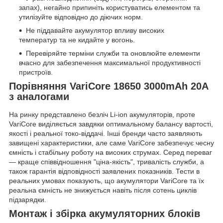
запах), негайно припиніть користуватись елементом та
утилізуйте відповідно до діючих норм.
Не піддавайте акумулятор впливу високих
температур та не кидайте у вогонь.
Перевіряйте терміни служби та оновлюйте елементи
вчасно для забезпечення максимальної продуктивності
пристроїв.
Порівняння VariCore 18650 3000mAh 20A
з аналогами
На ринку представлено безліч Li-ion акумуляторів, проте
VariCore виділяється завдяки оптимальному балансу вартості,
якості і реальної токо-віддачі. Інші бренди часто заявляють
завищені характеристики, але саме VariCore забезпечує чесну
ємність і стабільну роботу на високих струмах. Серед переваг
— краще співвідношення "ціна-якість", тривалість служби, а
також гарантія відповідності заявлених показників. Тести в
реальних умовах показують, що акумулятори VariCore та їх
реальна ємність не знижується навіть після сотень циклів
підзарядки.
Монтаж і збірка акумуляторних блоків