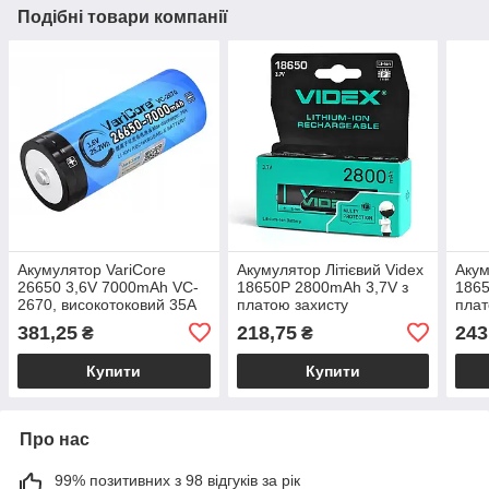
Подібні товари компанії
Акумулятор VariCore
Акумулятор Літієвий Videx
Акум
26650 3,6V 7000mAh VC-
18650P 2800mAh 3,7V з
1865
2670, високотоковий 35A
платою захисту
плат
381,25
218,75
243
₴
₴
Купити
Купити
Про нас
99% позитивних з 98 відгуків за рік