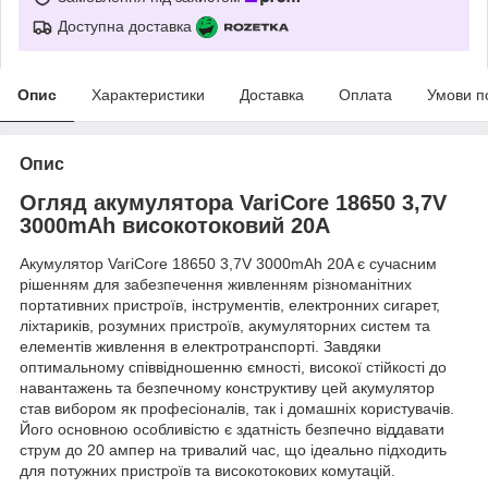
Доступна доставка
Опис
Характеристики
Доставка
Оплата
Умови п
Опис
Огляд акумулятора VariCore 18650 3,7V
3000mAh високотоковий 20A
Акумулятор VariCore 18650 3,7V 3000mAh 20A є сучасним
рішенням для забезпечення живленням різноманітних
портативних пристроїв, інструментів, електронних сигарет,
ліхтариків, розумних пристроїв, акумуляторних систем та
елементів живлення в електротранспорті. Завдяки
оптимальному співвідношенню ємності, високої стійкості до
навантажень та безпечному конструктиву цей акумулятор
став вибором як професіоналів, так і домашніх користувачів.
Його основною особливістю є здатність безпечно віддавати
струм до 20 ампер на тривалий час, що ідеально підходить
для потужних пристроїв та високотокових комутацій.