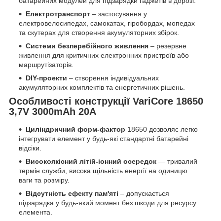
батарейних модулей для підзарядки гаджетів в дорозі.
Електротранспорт
– застосування у
електровелосипедах, самокатах, гіробордах, мопедах
та скутерах для створення акумуляторних збірок.
Системи безперебійного живлення
– резервне
живлення для критичних електронних пристроїв або
маршрутізаторів.
DIY-проекти
– створення індивідуальних
акумуляторних комплектів та енергетичних рішень.
Особливості конструкції VariCore 18650
3,7V 3000mAh 20A
Циліндричний форм-фактор
18650 дозволяє легко
інтегрувати елемент у будь-які стандартні батарейні
відсіки.
Високоякісний літій-іонний осередок
— тривалий
термін служби, висока щільність енергії на одиницю
ваги та розміру.
Відсутність ефекту пам'яті
– допускається
підзарядка у будь-який момент без шкоди для ресурсу
елемента.