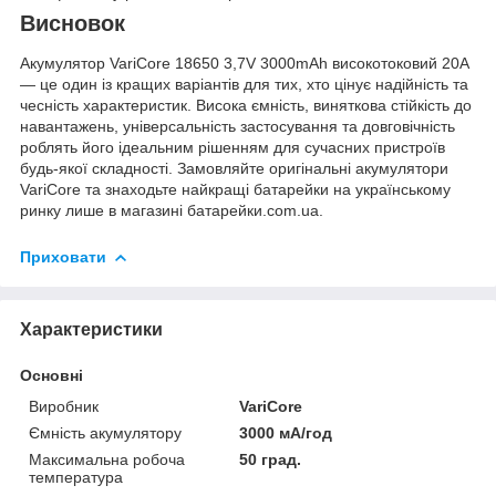
Висновок
Акумулятор VariCore 18650 3,7V 3000mAh високотоковий 20A
— це один із кращих варіантів для тих, хто цінує надійність та
чесність характеристик. Висока ємність, виняткова стійкість до
навантажень, універсальність застосування та довговічність
роблять його ідеальним рішенням для сучасних пристроїв
будь-якої складності. Замовляйте оригінальні акумулятори
VariCore та знаходьте найкращі батарейки на українському
ринку лише в магазині
батарейки.com.ua
.
Приховати
Характеристики
Основні
Виробник
VariCore
Ємність акумулятору
3000 мА/год
Максимальна робоча
50 град.
температура