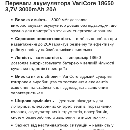
Переваги акумулятора VariCore 18650
3,7V 3000mAh 20A
Висока ємність
– 3000 мАг дозволяє
використовувати акумулятор довше без підзарядки, що
зручно для пристроїв з великим енергоспоживанням.
Справжня високотоковість
– стабільна робота при
навантаженні до 20A гарантує безпечну та ефективну
роботу навіть у найвибагливіших системах.
Легкість і компактність
– типорозмір 18650
дозволяє використовувати батарею у великій кількості
сучасних гаджетів і пристроїв.
Висока якість збірки
– VariCore відомий суворим
контролем виробництва та тестуванням елементів
живлення на стабільність і відповідність заявленим
характеристикам.
Широка сумісність
– ідеально підходить для
ліхтариків, електронних сигарет, вейпів, портативних
колонок, акумуляторних інструментів, повербанків,
систем безперебійного живлення та іншої техніки.
Захист від нестандартних ситуацій
– наявність у