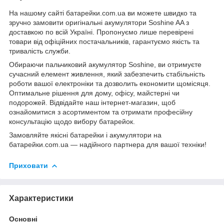
На нашому сайті
батарейки.com.ua
ви можете швидко та
зручно замовити оригінальні акумулятори Soshine AA з
доставкою по всій Україні. Пропонуємо лише перевірені
товари від офіційних постачальників, гарантуємо якість та
тривалість служби.
Обираючи пальчиковий акумулятор Soshine, ви отримуєте
сучасний елемент живлення, який забезпечить стабільність
роботи вашої електроніки та дозволить економити щомісяця.
Оптимальне рішення для дому, офісу, майстерні чи
подорожей. Відвідайте наш інтернет-магазин, щоб
ознайомитися з асортиментом та отримати професійну
консультацію щодо вибору батарейок.
Замовляйте якісні
батарейки
і акумулятори на
батарейки.com.ua
— надійного партнера для вашої техніки!
Приховати
Характеристики
Основні