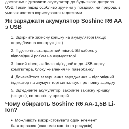
достатньо підключити акумулятор до будь-якого джерела
USB. Такий підхід особливо зручний у поїздках, на природі, в
умовах частого користування гаджетами.
Як заряджати акумулятор Soshine R6 AA
з USB
Відкрийте захисну кришку на акумуляторі (якщо
передбачена конструкцією)
Підключіть стандартний microUSB-кабель у
відповідний роз’єм на акумуляторі
Інший кінець кабелю під’єднайте до USB-порту
комп’ютера, блоку живлення чи павербанку
Дочекайтеся завершення заряджання – відповідний
індикатор на акумуляторі сигналізує про повну зарядку
Від’єднайте акумулятор, закрийте захисну кришку
(якщо є), встановіть у пристрій
Чому обирають Soshine R6 AA-1,5В Li-
Ion?
Можливість використовувати один елемент
багаторазово (економія коштів та ресурсів)