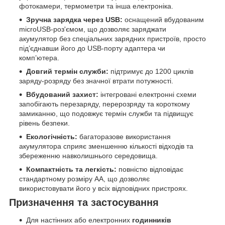
фотокамери, термометри та інша електроніка.
Зручна зарядка через USB:
оснащений вбудованим
microUSB-роз'ємом, що дозволяє заряджати
акумулятор без спеціальних зарядних пристроїв, просто
під’єднавши його до USB-порту адаптера чи
комп’ютера.
Довгий термін служби:
підтримує до 1200 циклів
заряду-розряду без значної втрати потужності.
Вбудований захист:
інтегровані електронні схеми
запобігають перезаряду, перерозряду та короткому
замиканню, що подовжує термін служби та підвищує
рівень безпеки.
Екологічність:
багаторазове використання
акумулятора сприяє зменшенню кількості відходів та
збереженню навколишнього середовища.
Компактність та легкість:
повністю відповідає
стандартному розміру AA, що дозволяє
використовувати його у всіх відповідних пристроях.
Призначення та застосування
Для настінних або електронних
годинників