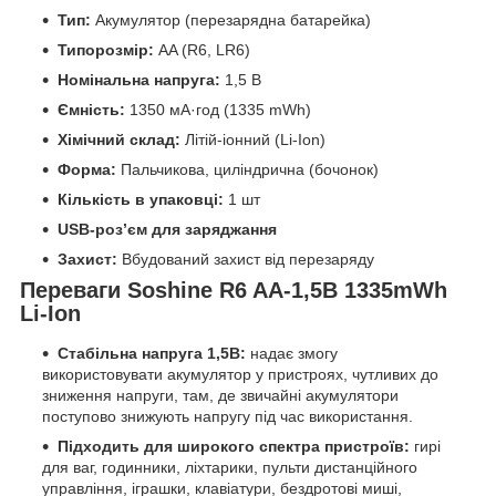
Тип:
Акумулятор (перезарядна батарейка)
Типорозмір:
AA (R6, LR6)
Номінальна напруга:
1,5 В
Ємність:
1350 мА·год (1335 mWh)
Хімічний склад:
Літій-іонний (Li-Ion)
Форма:
Пальчикова, циліндрична (бочонок)
Кількість в упаковці:
1 шт
USB-роз’єм для заряджання
Захист:
Вбудований захист від перезаряду
Переваги Soshine R6 AA-1,5В 1335mWh
Li-Ion
Стабільна напруга 1,5В:
надає змогу
використовувати акумулятор у пристроях, чутливих до
зниження напруги, там, де звичайні акумулятори
поступово знижують напругу під час використання.
Підходить для широкого спектра пристроїв:
гирі
для ваг, годинники, ліхтарики, пульти дистанційного
управління, іграшки, клавіатури, бездротові миші,