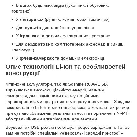
В
вагах
будь-яких видів (кухонних, побутових,
торгових)
У
ліхтариках
(ручних, кемпінгових, тактичних)
Для
пультів
дистанційного управління
У
іграшках
та дитячих електронних пристроях
Для
бездротових комп’ютерних аксесуарів
(миші,
клавіатури)
У
флеш-камерках
та домашній електроніці
Опис технології Li-Ion та особливостей
конструкції
Літій-іонні акумулятори, такі як Soshine R6 AA 1,5В,
вирізняються високою щільністю енергії, низьким
саморозрядом і відмінними експлуатаційними
характеристиками при різних температурних умовах. Завдяки
використанню Li-Ion технології збережено компактний розмір
при суттєво збільшеній реальній ємності в порівнянні з Ni-MH
або традиційними алкаліновими елементами.
Вбудований USB-роз’єм полегшує процес заряджання. Тепер
вам не потрібні спеціальні універсальні зарядні пристрої –