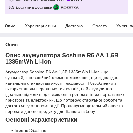
Доступна доставка
Опис
Характеристики
Доставка
Оплата
Умови п
Опис
Опис акумулятора Soshine R6 AA-1,5В
1335mWh Li-Ion
Акумулятор Soshine R6 AA-1,5В 1335mWh Li-Ion - це
сучасний, інноваційний елемент живлення, що відповідає
найвищим стандартам якості і надійності. Розроблений з
використанням передових технологій, цей акумулятор
ідеально підходить для живлення різноманітних портативних
пристроїв та електроніки, що потребує стабільної роботи та
довгого часу автономної дії. Пропонуємо детальний опис та
переваги даного продукту для Вашого вибору.
Основні характеристики
Бренд:
Soshine