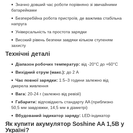
Значно довший час роботи порівняно зі звичайними
батарейками
Безперебійна робота пристроїв, де важлива стабільна
напруга
Універсальність та простота зарядки
Високий рівень безпеки завдяки кільком ступеням
захисту
Технічні деталі
Діапазон робочих температур:
від -20°C до +60°C
Вихідний струм (макс.):
до 2 А
Час повної зарядки:
1.5–3 години залежно від
джерела живлення
Вага:
20-24 г (залежно від ревізії)
Габарити:
відповідають стандарту AA (приблизно
50,5 мм завдовжки, 14,5 мм в діаметрі)
Вбудований індикатор заряду:
LED-індикатор
Як купити акумулятор Soshine AA 1,5В у
Україні?