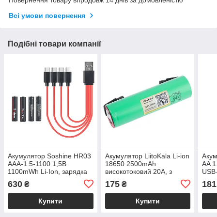
Повернення товару впродовж 14 днів за домовленістю
Всі умови повернення
Подібні товари компанії
Акумулятор Soshine HR03
Акумулятор LiitoKala Li-ion
Акум
AAA-1.5-1100 1,5В
18650 2500mAh
AA 1
1100mWh Li-Ion, зарядка
високотоковий 20A, з
USB
від Type-C
виводами, INR18650-25R-
630
175
181
₴
₴
N
Купити
Купити