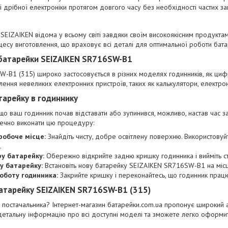
ї дрібної електроніки протягом довгого часу без необхідності частих за
 SEIZAIKEN відома у всьому світі завдяки своїм високоякісним продукта
су виготовлення, що враховує всі деталі для оптимальної роботи бата
батарейки SEIZAIKEN SR716SW-B1
-B1 (315) широко застосовується в різних моделях годинників, як цифро
ення невеликих електронних пристроїв, таких як калькулятори, електрон
тарейку в годиннику
що ваш годинник почав відставати або зупинився, можливо, настав час за
печно виконати цю процедуру:
робоче місце:
Знайдіть чисту, добре освітлену поверхню. Використовуйт
.
ру батарейку:
Обережно відкрийте задню кришку годинника і вийміть с
у батарейку:
Встановіть нову батарейку SEIZAIKEN SR716SW-B1 на місц
оботу годинника:
Закрийте кришку і переконайтесь, що годинник прац
атарейку SEIZAIKEN SR716SW-B1 (315)
 постачальника? Інтернет-магазин
батарейки.com.ua
пропонує широкий ас
 детальну інформацію про всі доступні моделі та зможете легко оформит