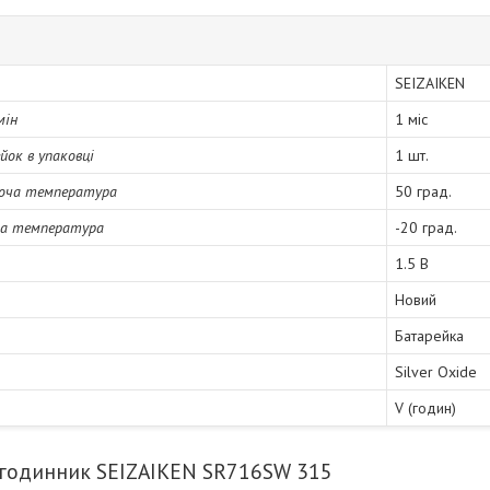
SEIZAIKEN
мін
1 міс
йок в упаковці
1 шт.
оча температура
50 град.
ча температура
-20 град.
1.5 В
Новий
Батарейка
Silver Oxide
V (годин)
 годинник SEIZAIKEN SR716SW 315