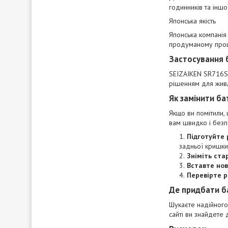
годинників та іншо
Японська якість
Японська компанія
продуманому проце
Застосування 
SEIZAIKEN SR716SW
рішенням для живл
Як замінити ба
Якщо ви помітили, 
вам швидко і без
Підготуйте 
задньої кришки
Зніміть ста
Вставте нов
Перевірте р
Де придбати б
Шукаєте надійного
сайті ви знайдете