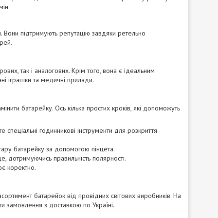
мін.
м. Вони підтримують репутацію завдяки ретельно
рей.
вих, так і аналогових. Крім того, вона є ідеальним
ні іграшки та медичні прилади.
мінити батарейку. Ось кілька простих кроків, які допоможуть
е спеціальні годинникові інструменти для розкриття
тару батарейку за допомогою пінцета.
е, дотримуючись правильність полярності.
ює коректно.
ортимент батарейок від провідних світових виробників. На
и замовлення з доставкою по Україні.