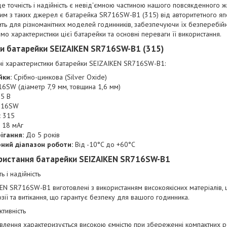
 де точність і надійність є невід'ємною частиною нашого повсякденного 
им з таких джерел є батарейка SR716SW-B1 (315) від авторитетного я
ть для різноманітних моделей годинників, забезпечуючи їх безперебійн
о характеристики цієї батарейки та основні переваги її використання.
и батарейки SEIZAIKEN SR716SW-B1 (315)
чні характеристики батарейки SEIZAIKEN SR716SW-B1:
йки:
Срібно-цинкова (Silver Oxide)
6SW (діаметр 7,9 мм, товщина 1,6 мм)
5 В
716SW
:
315
18 мАг
ігання:
До 5 років
ний діапазон роботи:
Від -10°C до +60°C
ристання батарейки SEIZAIKEN SR716SW-B1
ь і надійність
EN SR716SW-B1 виготовлені з використанням високоякісних матеріалів, щ
озії та витікання, що гарантує безпеку для вашого годинника.
тивність
лення характеризується високою ємністю при збереженні компактних р