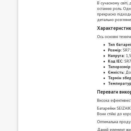
В сучасному світі,
останню роль. Одн
прекрасно підходи
детально розглянем
Характеристик
Ось основні техні
Тип батаре
Розмір:
SR71
Напруга:
1,5
Код IEC:
SR
Типорозмір
Ємність:
До 
Термін збер
Температур
Переваги вико
Висока ефективніст
Батарейки SEIZAIK
Вони стійкі до кор
Оптимальна продук
Даний елемент жив