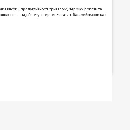
ки високій продуктивності, тривалому терміну роботи та
 живлення в надійному інтернет-магазині
батарейки.com.ua
і