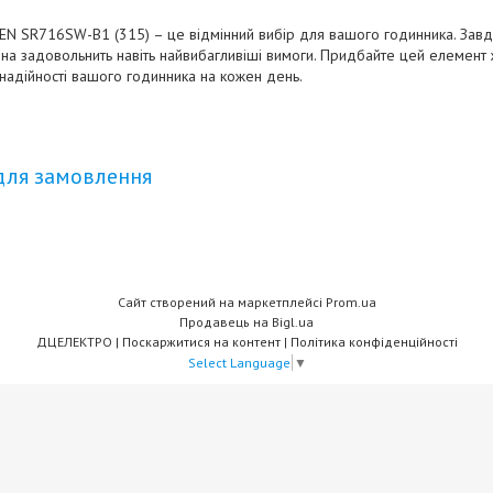
EN SR716SW-B1 (315) – це відмінний вибір для вашого годинника. Завдя
 вона задовольнить навіть найвибагливіші вимоги. Придбайте цей елемент
 надійності вашого годинника на кожен день.
для замовлення
Сайт створений на маркетплейсі
Prom.ua
Продавець на Bigl.ua
ДЦЕЛЕКТРО |
Поскаржитися на контент
|
Політика конфіденційності
Select Language
▼