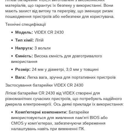
матеріалів, що гарантує їх безпеку у використанні. Вони
мають захист від витоку та перегріву, що зменшує ризик
пошкодження пристроїв або небезпеки для користувача.
Технічні специфікації
Модель:
VIDEX CR 2430
Тип хімії:
Літій
Напруга:
3 вольти
Ємність:
Висока ємність для довготривалого
використання
Розмір:
24 мм у діаметрі, 3,0 мм у товщині
Вага:
Легка вага, зручна для портативних пристроїв
Застосування батарейки VIDEX CR 2430
Літієві батарейки CR 2430 від VIDEX створені для
різноманітних сучасних пристроїв, що потребують надійного
джерела електроенергії. Ось деякі приклади їх використання:
Комп'ютерні компоненти:
Батарейки
використовуються для живлення пам'яті BIOS або
CMOS у комп'ютерах, забезпечуючи збереження
налаштувань навіть при вимкненні ПК.