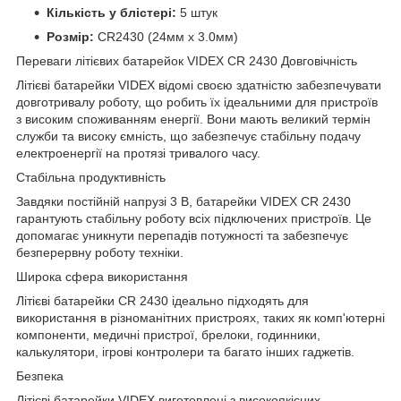
Кількість у блістері:
5 штук
Розмір:
CR2430 (24мм x 3.0мм)
Переваги літієвих батарейок VIDEX CR 2430 Довговічність
Літієві батарейки VIDEX відомі своєю здатністю забезпечувати
довготривалу роботу, що робить їх ідеальними для пристроїв
з високим споживанням енергії. Вони мають великий термін
служби та високу ємність, що забезпечує стабільну подачу
електроенергії на протязі тривалого часу.
Стабільна продуктивність
Завдяки постійній напрузі 3 В, батарейки VIDEX CR 2430
гарантують стабільну роботу всіх підключених пристроїв. Це
допомагає уникнути перепадів потужності та забезпечує
безперервну роботу техніки.
Широка сфера використання
Літієві батарейки CR 2430 ідеально підходять для
використання в різноманітних пристроях, таких як комп'ютерні
компоненти, медичні пристрої, брелоки, годинники,
калькулятори, ігрові контролери та багато інших гаджетів.
Безпека
Літієві батарейки VIDEX виготовлені з високоякісних