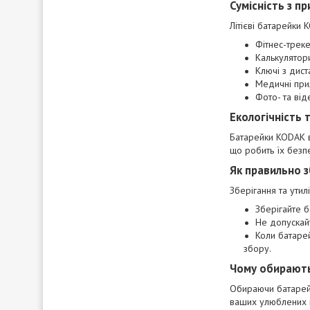
Сумісність з п
Літієві батарейки 
Фітнес-треке
Калькулятор
Ключі з дис
Медичні при
Фото- та ві
Екологічність 
Батарейки KODAK ви
що робить їх безп
Як правильно з
Зберігання та ути
Зберігайте б
Не допускайт
Коли батарей
збору.
Чому обирають
Обираючи батарейк
ваших улюблених п