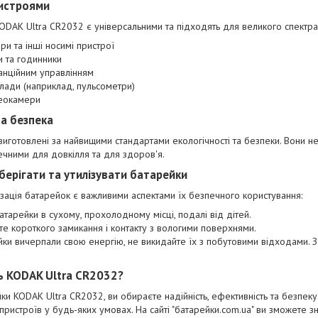
ристроями
KODAK Ultra CR2032 є універсальними та підходять для великого спектра 
ри та інші носимі пристрої
и та годинники
танційним управлінням
лади (наприклад, пульсометри)
деокамери
та безпека
готовлені за найвищими стандартами екологічності та безпеки. Вони не м
ечними для довкілля та для здоров'я.
берігати та утилізувати батарейки
лізація батарейок є важливими аспектами їх безпечного користування:
атарейки в сухому, прохолодному місці, подалі від дітей.
е короткого замикання і контакту з вологими поверхнями.
ки вичерпали свою енергію, не викидайте їх з побутовими відходами. З
 KODAK Ultra CR2032?
и KODAK Ultra CR2032, ви обираєте надійність, ефективність та безпек
ристроїв у будь-яких умовах. На сайті "батарейки.com.ua" ви зможете з