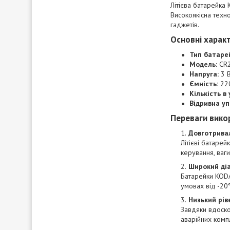
Літієва батарейка
Високоякісна техно
гаджетів.
Основні харак
Тип батаре
Модель:
CR
Напруга:
3 В
Ємність:
22
Кількість в 
Відривна уп
Переваги вико
Довготрива
Літієві батарей
керування, ваги
Широкий ді
Батарейки KODA
умовах від -20
Низький рів
Завдяки вдоскон
аварійних компл