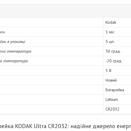
Kodak
мін
1 міс
йок в упаковці
5 шт.
оча температура
50 град.
ча температура
-20 град.
3 В
Новий
Батарейка
Lithium
CR2032
рейка KODAK Ultra CR2032: надійне джерело енерг