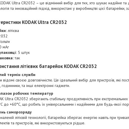
 KODAK Ultra CR2032 – це відмінний вибір для тих, хто шукає надійне т
логія та інноваційний підхід, використані у виробництві цієї батарейки,
теристики KODAK Ultra CR2032
йки:
літієва
2032
ольти
0 мАг
упаковці:
5 штук
аковка:
так
ристання літієвих батарейок KODAK CR2032
лий термін служби
ки відомі своєю довговічністю. Це ідеальний вибір для пристроїв, які пос
, годинники, та інші електронні гаджети.
апазон робочих температур
K Ultra CR2032 зберігають стабільну продуктивність при екстремальних
°C до +60°C, що робить їх універсальними і надійними для будь-якої пор
ень саморозряду
аленій літієвій технології, батарейка зберігає енергію навіть при трива
ектів та пристроїв, які використовуються рідше.