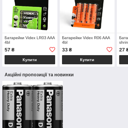
Батарейки Videx LR03 AAA
Батарейки Videx R06 AAA
Бата
4bl
4bl
shri
57
33
27
₴
₴
Купити
Купити
Акційні пропозиції та новинки