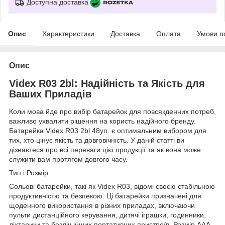
Доступна доставка
Опис
Характеристики
Доставка
Оплата
Умови п
Опис
Videx R03 2bl: Надійність та Якість для
Ваших Приладів
Коли мова йде про вибір батарейок для повсякденних потреб,
важливо ухвалити рішення на користь надійного бренду.
Батарейка Videx R03 2bl 48уп. є оптимальним вибором для
тих, хто цінує якість та довговічність. У даній статті ви
дізнаєтеся про всі переваги цієї продукції та як вона може
служити вам протягом довгого часу.
Тип і Розмір
Сольові батарейки, такі як Videx R03, відомі своєю стабільною
продуктивністю та безпекою. Ці батарейки призначені для
щоденного використання в різних приладах, включаючи
пульти дистанційного керування, дитячі іграшки, годинники,
ліхтарики та безліч інших портативних пристроїв. Розмір AAA