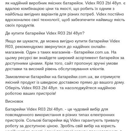
як надійний виробник якісних батарейок. Videx R03 2bl 48уп. є
вдалою комбінацією ціни та якості, що робить їх одним з
найбільш вигідних варіантів для різних потреб. Videx постійно
вдосконалює свої технології, щоб забезпечити найвищу якість
своїх продуктів.
Де купити батарейки Videx R03 2bl 48уп?
Якщо ви шукаєте, де можна вигідно купити батарейки Videx
R03, рекомендуємо звернутися до надійних онлайн-
магазинів. Один з таких магазинів -
батарейки.com.ua
. На
цьому ресурсі ви знайдете широкий асортимент батарейок за
доступними цінами. Крім того, сайт пропонує зручні умови
доставки та високий рівень обслуговування клієнтів.
Замовляючи батарейки на
батарейки.com.ua
, ви отримуєте
якісний продукт із швидкою доставкою прямо до вашого дому.
Оберіть Videx R03 2bl 48уп. та насолоджуйтеся надійною
роботою ваших пристроїв!
Висновок
Батарейки Videx R03 2bl 48уп. - це чудовий вибір для
повсякденного використання в різних типах електронних
пристроїв. Сольові батарейки від Videx гарантують тривалу
роботу за доступною ціною. Зробіть свій вибір на користь