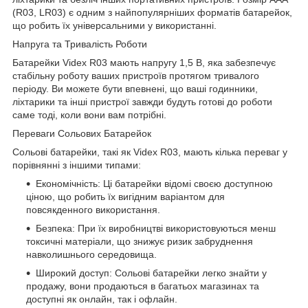
(R03, LR03) є одним з найпопулярніших форматів батарейок,
що робить їх універсальними у використанні.
Напруга та Тривалість Роботи
Батарейки Videx R03 мають напругу 1,5 В, яка забезпечує
стабільну роботу ваших пристроїв протягом тривалого
періоду. Ви можете бути впевнені, що ваші годинники,
ліхтарики та інші пристрої завжди будуть готові до роботи
саме тоді, коли вони вам потрібні.
Переваги Сольових Батарейок
Сольові батарейки, такі як Videx R03, мають кілька переваг у
порівнянні з іншими типами:
Економічність: Ці батарейки відомі своєю доступною
ціною, що робить їх вигідним варіантом для
повсякденного використання.
Безпека: При їх виробництві використовуються менш
токсичні матеріали, що знижує ризик забруднення
навколишнього середовища.
Широкий доступ: Сольові батарейки легко знайти у
продажу, вони продаються в багатьох магазинах та
доступні як онлайн, так і офлайн.