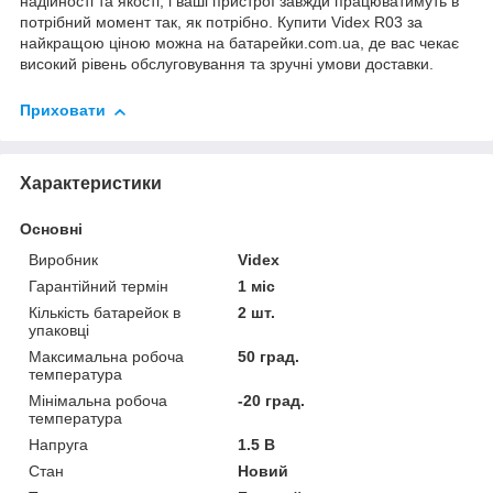
надійності та якості, і ваші пристрої завжди працюватимуть в
потрібний момент так, як потрібно. Купити Videx R03 за
найкращою ціною можна на
батарейки.com.ua
, де вас чекає
високий рівень обслуговування та зручні умови доставки.
Приховати
Характеристики
Основні
Виробник
Videx
Гарантійний термін
1 міс
Кількість батарейок в
2 шт.
упаковці
Максимальна робоча
50 град.
температура
Мінімальна робоча
-20 град.
температура
Напруга
1.5 В
Стан
Новий