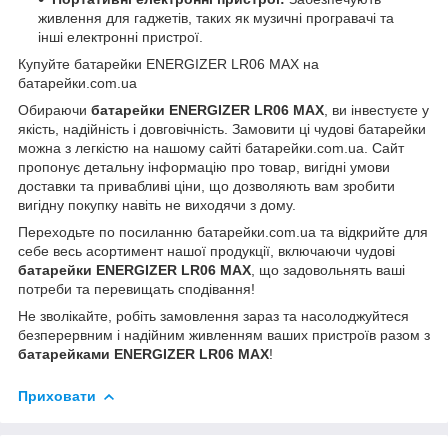
живлення для гаджетів, таких як музичні програвачі та
інші електронні пристрої.
Купуйте батарейки ENERGIZER LR06 MAX на
батарейки.com.ua
Обираючи
батарейки ENERGIZER LR06 MAX
, ви інвестуєте у
якість, надійність і довговічність. Замовити ці чудові батарейки
можна з легкістю на нашому сайті
батарейки.com.ua
. Сайт
пропонує детальну інформацію про товар, вигідні умови
доставки та привабливі ціни, що дозволяють вам зробити
вигідну покупку навіть не виходячи з дому.
Переходьте по посиланню
батарейки.com.ua
та відкрийте для
себе весь асортимент нашої продукції, включаючи чудові
батарейки ENERGIZER LR06 MAX
, що задовольнять ваші
потреби та перевищать сподівання!
Не зволікайте, робіть замовлення зараз та насолоджуйтеся
безперервним і надійним живленням ваших пристроїв разом з
батарейками ENERGIZER LR06 MAX
!
Приховати