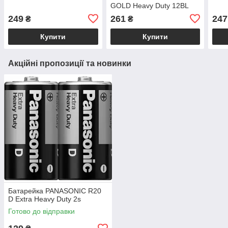
GOLD Heavy Duty 12BL
249
261
247
₴
₴
Купити
Купити
Акційні пропозиції та новинки
Батарейка PANASONIC R20
D Extra Heavy Duty 2s
Готово до відправки