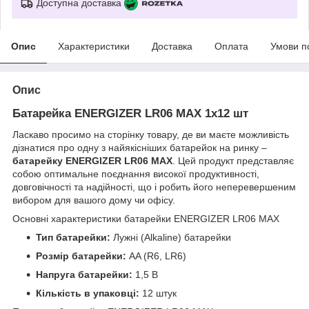
Доступна доставка
Опис
Характеристики
Доставка
Оплата
Умови п
Опис
Батарейка ENERGIZER LR06 MAX 1x12 шт
Ласкаво просимо на сторінку товару, де ви маєте можливість
дізнатися про одну з найякісніших батарейок на ринку –
батарейку ENERGIZER LR06 MAX
. Цей продукт представляє
собою оптимальне поєднання високої продуктивності,
довговічності та надійності, що і робить його неперевершеним
вибором для вашого дому чи офісу.
Основні характеристики батарейки ENERGIZER LR06 MAX
Тип батарейки:
Лужні (Alkaline) батарейки
Розмір батарейки:
AA (R6, LR6)
Напруга батарейки:
1,5 В
Кількість в упаковці:
12 штук