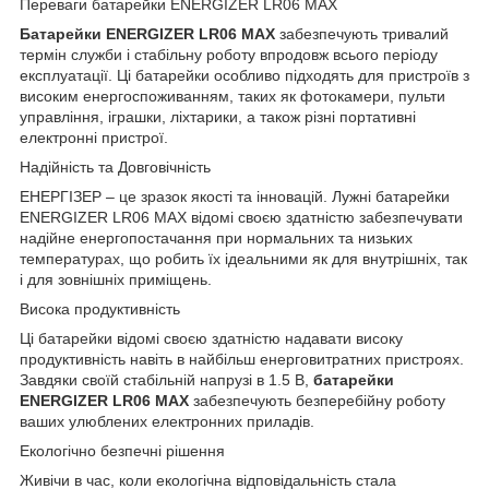
Переваги батарейки ENERGIZER LR06 MAX
Батарейки ENERGIZER LR06 MAX
забезпечують тривалий
термін служби і стабільну роботу впродовж всього періоду
експлуатації. Ці батарейки особливо підходять для пристроїв з
високим енергоспоживанням, таких як фотокамери, пульти
управління, іграшки, ліхтарики, а також різні портативні
електронні пристрої.
Надійність та Довговічність
ЕНЕРГІЗЕР – це зразок якості та інновацій. Лужні батарейки
ENERGIZER LR06 MAX відомі своєю здатністю забезпечувати
надійне енергопостачання при нормальних та низьких
температурах, що робить їх ідеальними як для внутрішніх, так
і для зовнішніх приміщень.
Висока продуктивність
Ці батарейки відомі своєю здатністю надавати високу
продуктивність навіть в найбільш енерговитратних пристроях.
Завдяки своїй стабільній напрузі в 1.5 В,
батарейки
ENERGIZER LR06 MAX
забезпечують безперебійну роботу
ваших улюблених електронних приладів.
Екологічно безпечні рішення
Живічи в час, коли екологічна відповідальність стала