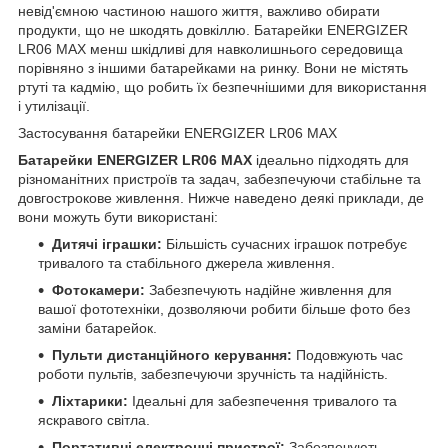
невід'ємною частиною нашого життя, важливо обирати
продукти, що не шкодять довкіллю. Батарейки ENERGIZER
LR06 MAX менш шкідливі для навколишнього середовища
порівняно з іншими батарейками на ринку. Вони не містять
ртуті та кадмію, що робить їх безпечнішими для використання
і утилізації.
Застосування батарейки ENERGIZER LR06 MAX
Батарейки ENERGIZER LR06 MAX
ідеально підходять для
різноманітних пристроїв та задач, забезпечуючи стабільне та
довгострокове живлення. Нижче наведено деякі приклади, де
вони можуть бути використані:
Дитячі іграшки:
Більшість сучасних іграшок потребує
тривалого та стабільного джерела живлення.
Фотокамери:
Забезпечують надійне живлення для
вашої фототехніки, дозволяючи робити більше фото без
заміни батарейок.
Пульти дистанційного керування:
Подовжують час
роботи пультів, забезпечуючи зручність та надійність.
Ліхтарики:
Ідеальні для забезпечення тривалого та
яскравого світла.
Портативні електронні пристрої:
Забезпечують